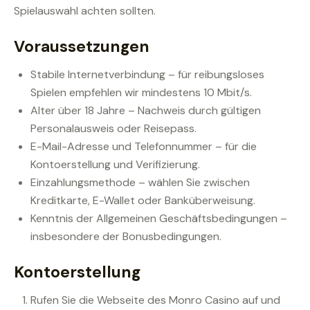
Spielauswahl achten sollten.
Voraussetzungen
Stabile Internetverbindung – für reibungsloses
Spielen empfehlen wir mindestens 10 Mbit/s.
Alter über 18 Jahre – Nachweis durch gültigen
Personalausweis oder Reisepass.
E-Mail-Adresse und Telefonnummer – für die
Kontoerstellung und Verifizierung.
Einzahlungsmethode – wählen Sie zwischen
Kreditkarte, E-Wallet oder Banküberweisung.
Kenntnis der Allgemeinen Geschäftsbedingungen –
insbesondere der Bonusbedingungen.
Kontoerstellung
Rufen Sie die Webseite des Monro Casino auf und