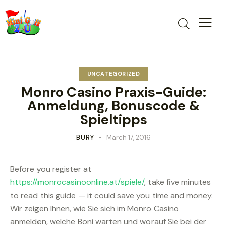
UNCATEGORIZED
Monro Casino Praxis-Guide:
Anmeldung, Bonuscode &
Spieltipps
BURY
March 17, 2016
Before you register at
https://monrocasinoonline.at/spiele/
, take five minutes
to read this guide — it could save you time and money.
Wir zeigen Ihnen, wie Sie sich im Monro Casino
anmelden, welche Boni warten und worauf Sie bei der