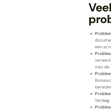
Vee
pro
Problee
documen
een scr
Problee
verwerk
met de k
Problee
Bonusvo
beneden
Problee
Verlaag
Problee