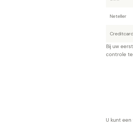
Neteller
Creditcar
Bij uw eers
controle te
U kunt een 