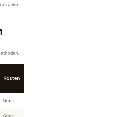
ord spelen
n
methoden.
Kosten
Gratis
Gratis