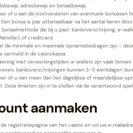
itsbewijs, adresbewijs en betaalbewijs.
eer of u aan de inzetvereisten van eventuele bonussen h
 Een bonus is pas uitbetaalbaar na het aantal keren door
 betaalmethode die bij u past: bankoverschrijving, e-wall
 Neteller) of creditcard.
t de minimale en maximale opnamebedragen zijn – deze
 vermeld in de casinokassa.
ening met verwerkingstijden: e-wallets zijn vaak binnen
hreven, bankoverschrijvingen kunnen 3–5 werkdagen dur
er of u niet meer dan het dagelijkse of maandelijkse op
. Deze limieten zijn in te stellen via de verantwoord spel
ount aanmaken
de registratiepagina van het casino en vul uw e‑mailadre