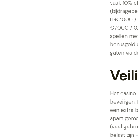
vaak 10% of
(bijdragepe
u €7.000 / 
€7.000 / 0,
spellen met
bonusgeld 
gaten via d
Veil
Het casino 
beveiligen.
een extra b
apart gemo
(veel gebru
belast zijn