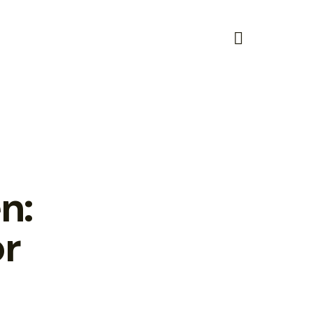
n:
or