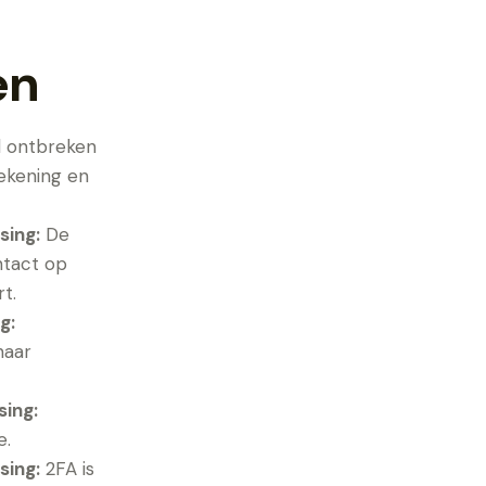
en
 ontbreken
ekening en
sing:
De
ntact op
t.
g:
naar
ing:
e.
sing:
2FA is