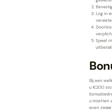
gewenst
Bevestig
Log in e
vereist
Doorloop
verplic
Speel m
uitbetal
Bon
Bij een we
u €200 stor
bonusbedra
u inzetten 
even zwaar 