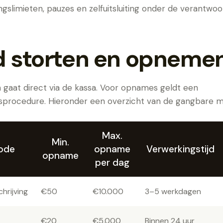
ingslimieten, pauzes en zelfuitsluiting onder de verantwo
d storten en opneme
 gaat direct via de kassa. Voor opnames geldt een
sprocedure. Hieronder een overzicht van de gangbare 
Max.
Min.
ode
opname
Verwerkingstijd
opname
per dag
hrijving
€50
€10.000
3–5 werkdagen
€20
€5.000
Binnen 24 uur