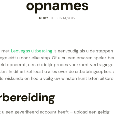
opnames
BURY
July 14, 2015
g met
Leovegas uitbetaling
is eenvoudig als u de stappen
egeleidt u door elke stap. Of u nu een ervaren speler be
geld opneemt, een duidelijk proces voorkomt vertraginge
n. In dit artikel leest u alles over de uitbetalingsopties,
e wiskunde en hoe u veilig uw winsten kunt laten uitkere
rbereiding
 u een geverifieerd account heeft – upload een geldig