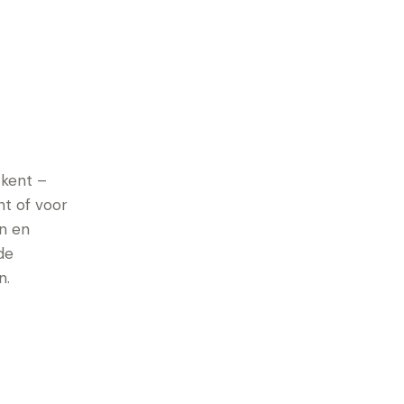
 kent –
nt of voor
n en
 de
n.