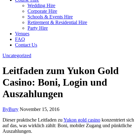
Wedding Hire
Corporate Hire
Schools & Events Hire
Retirement & Residential Hire
Party Hire
Venues
FAQ
Contact Us
Uncategorized
Leitfaden zum Yukon Gold
Casino: Boni, Login und
Auszahlungen
By
Bury
November 15, 2016
Dieser praktische Leitfaden zu
Yukon gold casino
konzentriert sich
auf das, was wirklich zählt: Boni, mobiler Zugang und pünktliche
Auszahlungen.