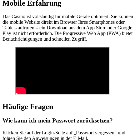
Mobile Erfahrung
Das Casino ist vollständig für mobile Geräte optimiert. Sie können
die mobile Website direkt im Browser Ihres Smartphones oder
Tablets aufrufen – ein Download aus dem App Store oder Google
Play ist nicht erforderlich. Die Progressive Web App (PWA) bietet
Benachrichtigungen und schnellen Zugriff.
Häufige Fragen
Wie kann ich mein Passwort zurücksetzen?
Klicken Sie auf der Login-Seite auf „Passwort vergessen“ und
folgen Sie den Anweisungen in der E-Mail.