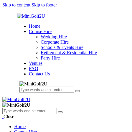
Skip to content
Skip to footer
Home
Course Hire
Wedding Hire
Corporate Hire
Schools & Events Hire
Retirement & Residential Hire
Party Hire
Venues
FAQ
Contact Us
Close
Home
Course Hire