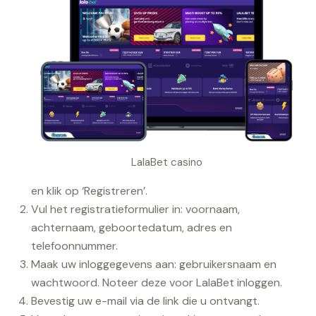
LalaBet casino
en klik op ‘Registreren’.
Vul het registratieformulier in: voornaam,
achternaam, geboortedatum, adres en
telefoonnummer.
Maak uw inloggegevens aan: gebruikersnaam en
wachtwoord. Noteer deze voor LalaBet inloggen.
Bevestig uw e-mail via de link die u ontvangt.