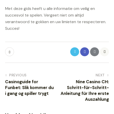
Met deze gids heeft u alle informatie om veilig en
succesvol te spelen. Vergeet niet om altijd
verantwoord te gokken en uw limieten te respecteren.
Succes!
PREVIOUS
NEXT
Casinoguide for
Nine Casino CH:
Funbet: Slik kommer du
Schritt-für-Schritt-
i gang og spiller trygt
Anleitung für Ihre erste
Auszahlung