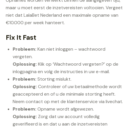
Opnames worden verwerkt binnen de aangegeven tijd,
maar u moet eerst de inzetvereisten voltooien. Vergeet
niet dat LalaBet Nederland een maximale opname van
€10.000 per week hanteert.
Fix It Fast
Probleem:
Kan niet inloggen – wachtwoord
vergeten.
Oplossing:
Klik op ‘Wachtwoord vergeten?’ op de
inlogpagina en volg de instructies in uw e-mail.
Probleem:
Storting mislukt.
Oplossing:
Controleer of uw betaalmethode wordt
geaccepteerd en of u de minimale storting heeft.
Neem contact op met de klantenservice via livechat.
Probleem:
Opname wordt afgewezen.
Oplossing:
Zorg dat uw account volledig
geverifieerd is en dat u aan de inzetvereisten