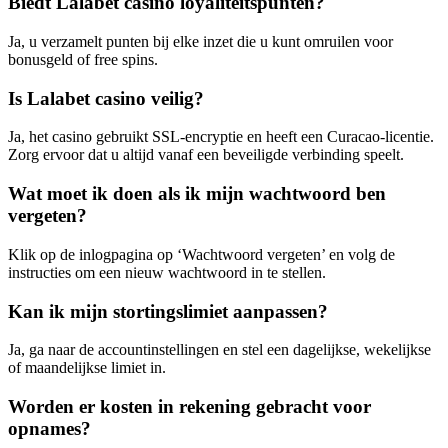
Biedt Lalabet casino loyaliteitspunten?
Ja, u verzamelt punten bij elke inzet die u kunt omruilen voor
bonusgeld of free spins.
Is Lalabet casino veilig?
Ja, het casino gebruikt SSL-encryptie en heeft een Curacao-licentie.
Zorg ervoor dat u altijd vanaf een beveiligde verbinding speelt.
Wat moet ik doen als ik mijn wachtwoord ben
vergeten?
Klik op de inlogpagina op ‘Wachtwoord vergeten’ en volg de
instructies om een nieuw wachtwoord in te stellen.
Kan ik mijn stortingslimiet aanpassen?
Ja, ga naar de accountinstellingen en stel een dagelijkse, wekelijkse
of maandelijkse limiet in.
Worden er kosten in rekening gebracht voor
opnames?