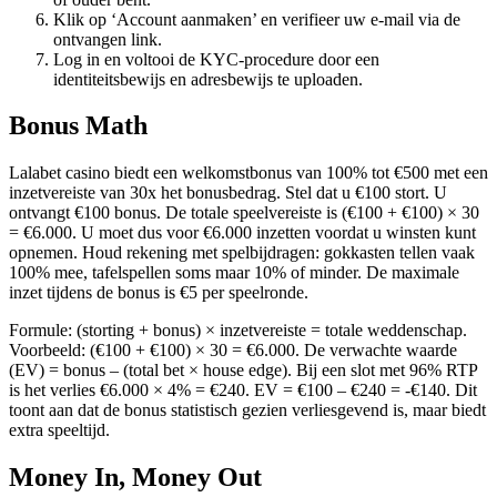
Klik op ‘Account aanmaken’ en verifieer uw e-mail via de
ontvangen link.
Log in en voltooi de KYC-procedure door een
identiteitsbewijs en adresbewijs te uploaden.
Bonus Math
Lalabet casino biedt een welkomstbonus van 100% tot €500 met een
inzetvereiste van 30x het bonusbedrag. Stel dat u €100 stort. U
ontvangt €100 bonus. De totale speelvereiste is (€100 + €100) × 30
= €6.000. U moet dus voor €6.000 inzetten voordat u winsten kunt
opnemen. Houd rekening met spelbijdragen: gokkasten tellen vaak
100% mee, tafelspellen soms maar 10% of minder. De maximale
inzet tijdens de bonus is €5 per speelronde.
Formule: (storting + bonus) × inzetvereiste = totale weddenschap.
Voorbeeld: (€100 + €100) × 30 = €6.000. De verwachte waarde
(EV) = bonus – (total bet × house edge). Bij een slot met 96% RTP
is het verlies €6.000 × 4% = €240. EV = €100 – €240 = -€140. Dit
toont aan dat de bonus statistisch gezien verliesgevend is, maar biedt
extra speeltijd.
Money In, Money Out