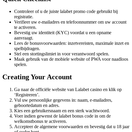
Controleer of u de juiste lalabet promo code gebruikt bij
registratie.
Verifieer uw e-mailadres en telefoonnummer om uw account
te activeren.
Bevestig uw identiteit (KYC) voordat u een opname
aanvraagt.
Lees de bonusvoorwaarden: inzetvereisten, maximale inzet en
spelbijdragen.
Stel een stortingslimiet in voor verantwoord spelen.
Maak gebruik van de mobiele website of PWA voor naadloos
spelen.
Creating Your Account
Ga naar de officiële website van Lalabet casino en klik op
‘Registreren’.
Vul uw persoonlijke gegevens in: naam, e-mailadres,
geboortedatum en adres.
Kies een gebruikersnaam en een sterk wachtwoord.
Voer indien gewenst de lalabet bonus code in om de
welkomstbonus te activeren.
Accepteer de algemene voorwaarden en bevestig dat u 18 jaar
of ouder bent.