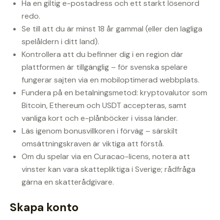
Ha en giltig e-postadress och ett starkt lösenord
redo.
Se till att du är minst 18 år gammal (eller den lagliga
spelåldern i ditt land).
Kontrollera att du befinner dig i en region där
plattformen är tillgänglig – för svenska spelare
fungerar sajten via en mobiloptimerad webbplats.
Fundera på en betalningsmetod: kryptovalutor som
Bitcoin, Ethereum och USDT accepteras, samt
vanliga kort och e-plånböcker i vissa länder.
Läs igenom bonusvillkoren i förväg – särskilt
omsättningskraven är viktiga att förstå.
Om du spelar via en Curacao-licens, notera att
vinster kan vara skattepliktiga i Sverige; rådfråga
gärna en skatterådgivare.
Skapa konto