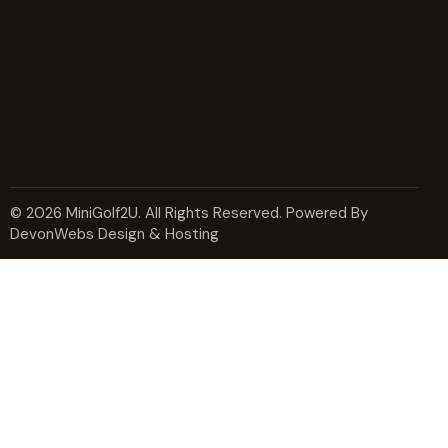
© 2026 MiniGolf2U. All Rights Reserved. Powered By
DevonWebs Design & Hosting