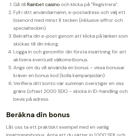
Gå till
Rainbet casino
och klicka på ”Registrera”.
Fyll i ditt användarnamn, e-postadress och välj ett
lösenord med minst 8 tecken (inklusive siffror och
specialtecken).
Bekräfta din e-post genom att klicka på länken som
skickas till din inkorg.
Logga in och genomför din första insättning för att
aktivera eventuell välkomstbonus.
Ange om du vill använda en bonus – vissa bonusar
kräver en bonus kod (kolla kampanjsidan).
Verifiera ditt konto när summan överstiger en viss
gräns (oftast 2000 SEK) – skicka in ID-handling och
bevis på adress.
Beräkna din bonus
Låt oss ta ett praktiskt exempel med en vanlig
insättningsbonus. Anta att du sätter in 1 000 SEK och