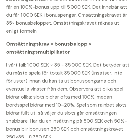
får en 100%-bonus upp till 5 000 SEK. Det innebär att
du får 1 000 SEK i bonuspengar. Omsättningskravet är
35× bonusbeloppet. Omsättningskravet räknas ut
enligt formeln:
Omsättningskrav = bonusbelopp ×
omsättningsmultiplikator
I vårt fall: 1 000 SEK × 35 = 35 000 SEK. Det betyder att
du måste spela för totalt 35 000 SEK (insatser, inte
förluster) innan du kan ta ut bonuspengarna och
eventuella vinster från dem. Observera att olika spel
bidrar olika: slots bidrar ofta med 100%, medan
bordsspel bidrar med 10–20%. Spel som rainbet slots
bidrar fullt ut, så väljer du slots går omsättningen
snabbare. Har du en insättning på 500 SEK och 50%-
bonus blir bonusen 250 SEK och omsättningskravet
250×35 = 8 750 SEK.