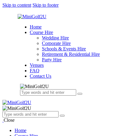
Skip to content
Skip to footer
Home
Course Hire
Wedding Hire
Corporate Hire
Schools & Events Hire
Retirement & Residential Hire
Party Hire
Venues
FAQ
Contact Us
Close
Home
Course Hire