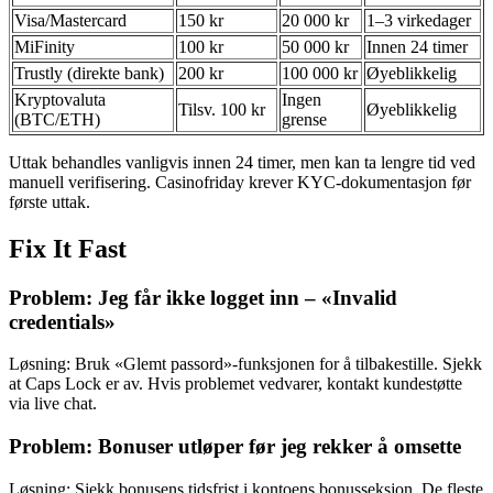
Visa/Mastercard
150 kr
20 000 kr
1–3 virkedager
MiFinity
100 kr
50 000 kr
Innen 24 timer
Trustly (direkte bank)
200 kr
100 000 kr
Øyeblikkelig
Kryptovaluta
Ingen
Tilsv. 100 kr
Øyeblikkelig
(BTC/ETH)
grense
Uttak behandles vanligvis innen 24 timer, men kan ta lengre tid ved
manuell verifisering. Casinofriday krever KYC-dokumentasjon før
første uttak.
Fix It Fast
Problem: Jeg får ikke logget inn – «Invalid
credentials»
Løsning: Bruk «Glemt passord»-funksjonen for å tilbakestille. Sjekk
at Caps Lock er av. Hvis problemet vedvarer, kontakt kundestøtte
via live chat.
Problem: Bonuser utløper før jeg rekker å omsette
Løsning: Sjekk bonusens tidsfrist i kontoens bonusseksjon. De fleste