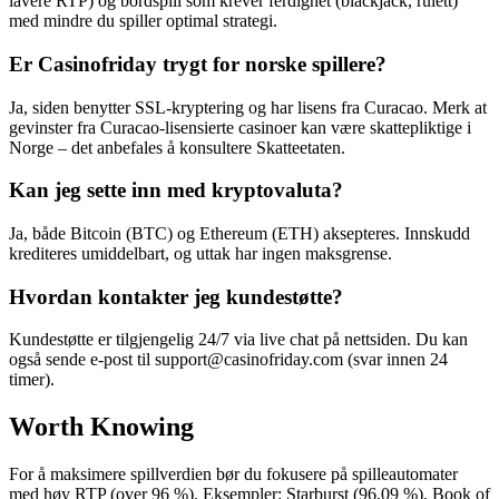
lavere RTP) og bordspill som krever ferdighet (blackjack, rulett)
med mindre du spiller optimal strategi.
Er Casinofriday trygt for norske spillere?
Ja, siden benytter SSL-kryptering og har lisens fra Curacao. Merk at
gevinster fra Curacao-lisensierte casinoer kan være skattepliktige i
Norge – det anbefales å konsultere Skatteetaten.
Kan jeg sette inn med kryptovaluta?
Ja, både Bitcoin (BTC) og Ethereum (ETH) aksepteres. Innskudd
krediteres umiddelbart, og uttak har ingen maksgrense.
Hvordan kontakter jeg kundestøtte?
Kundestøtte er tilgjengelig 24/7 via live chat på nettsiden. Du kan
også sende e-post til support@casinofriday.com (svar innen 24
timer).
Worth Knowing
For å maksimere spillverdien bør du fokusere på spilleautomater
med høy RTP (over 96 %). Eksempler: Starburst (96,09 %), Book of