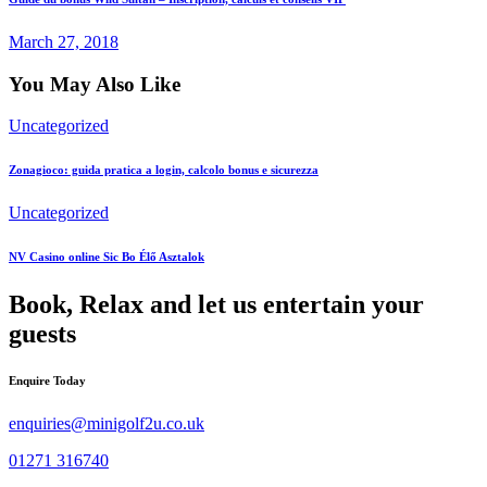
March 27, 2018
You May Also Like
Uncategorized
Zonagioco: guida pratica a login, calcolo bonus e sicurezza
Uncategorized
NV Casino online Sic Bo Élő Asztalok
Book, Relax and let us entertain your
guests
Enquire Today
enquiries@minigolf2u.co.uk
01271 316740