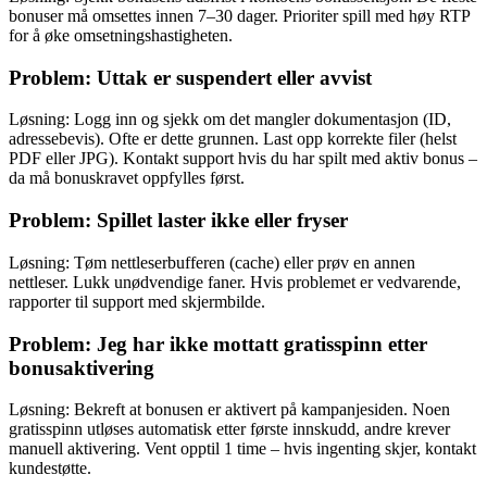
bonuser må omsettes innen 7–30 dager. Prioriter spill med høy RTP
for å øke omsetningshastigheten.
Problem: Uttak er suspendert eller avvist
Løsning: Logg inn og sjekk om det mangler dokumentasjon (ID,
adressebevis). Ofte er dette grunnen. Last opp korrekte filer (helst
PDF eller JPG). Kontakt support hvis du har spilt med aktiv bonus –
da må bonuskravet oppfylles først.
Problem: Spillet laster ikke eller fryser
Løsning: Tøm nettleserbufferen (cache) eller prøv en annen
nettleser. Lukk unødvendige faner. Hvis problemet er vedvarende,
rapporter til support med skjermbilde.
Problem: Jeg har ikke mottatt gratisspinn etter
bonusaktivering
Løsning: Bekreft at bonusen er aktivert på kampanjesiden. Noen
gratisspinn utløses automatisk etter første innskudd, andre krever
manuell aktivering. Vent opptil 1 time – hvis ingenting skjer, kontakt
kundestøtte.