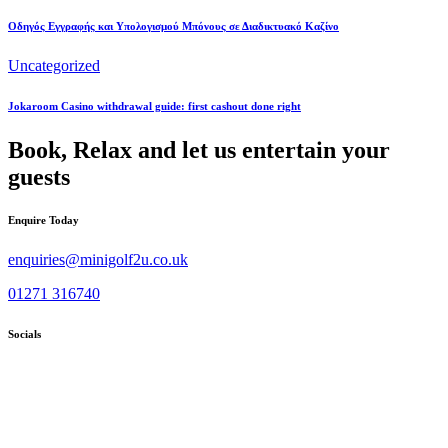
Οδηγός Εγγραφής και Υπολογισμού Μπόνους σε Διαδικτυακό Καζίνο
Uncategorized
Jokaroom Casino withdrawal guide: first cashout done right
Book, Relax and let us entertain your
guests
Enquire Today
enquiries@minigolf2u.co.uk
01271 316740
Socials