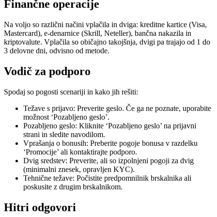
Finančne operacije
Na voljo so različni načini vplačila in dviga: kreditne kartice (Visa,
Mastercard), e-denarnice (Skrill, Neteller), bančna nakazila in
kriptovalute. Vplačila so običajno takojšnja, dvigi pa trajajo od 1 do
3 delovne dni, odvisno od metode.
Vodič za podporo
Spodaj so pogosti scenariji in kako jih rešiti:
Težave s prijavo: Preverite geslo. Če ga ne poznate, uporabite
možnost ‘Pozabljeno geslo’.
Pozabljeno geslo: Kliknite ‘Pozabljeno geslo’ na prijavni
strani in sledite navodilom.
Vprašanja o bonusih: Preberite pogoje bonusa v razdelku
‘Promocije’ ali kontaktirajte podporo.
Dvig sredstev: Preverite, ali so izpolnjeni pogoji za dvig
(minimalni znesek, opravljen KYC).
Tehnične težave: Počistite predpomnilnik brskalnika ali
poskusite z drugim brskalnikom.
Hitri odgovori