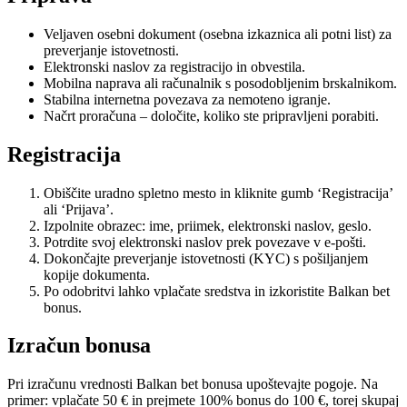
Veljaven osebni dokument (osebna izkaznica ali potni list) za
preverjanje istovetnosti.
Elektronski naslov za registracijo in obvestila.
Mobilna naprava ali računalnik s posodobljenim brskalnikom.
Stabilna internetna povezava za nemoteno igranje.
Načrt proračuna – določite, koliko ste pripravljeni porabiti.
Registracija
Obiščite uradno spletno mesto in kliknite gumb ‘Registracija’
ali ‘Prijava’.
Izpolnite obrazec: ime, priimek, elektronski naslov, geslo.
Potrdite svoj elektronski naslov prek povezave v e-pošti.
Dokončajte preverjanje istovetnosti (KYC) s pošiljanjem
kopije dokumenta.
Po odobritvi lahko vplačate sredstva in izkoristite Balkan bet
bonus.
Izračun bonusa
Pri izračunu vrednosti Balkan bet bonusa upoštevajte pogoje. Na
primer: vplačate 50 € in prejmete 100% bonus do 100 €, torej skupaj