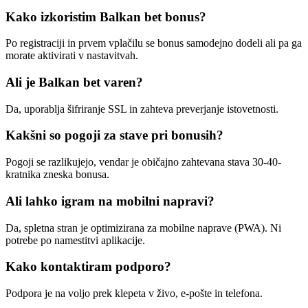
Kako izkoristim Balkan bet bonus?
Po registraciji in prvem vplačilu se bonus samodejno dodeli ali pa ga
morate aktivirati v nastavitvah.
Ali je Balkan bet varen?
Da, uporablja šifriranje SSL in zahteva preverjanje istovetnosti.
Kakšni so pogoji za stave pri bonusih?
Pogoji se razlikujejo, vendar je običajno zahtevana stava 30-40-
kratnika zneska bonusa.
Ali lahko igram na mobilni napravi?
Da, spletna stran je optimizirana za mobilne naprave (PWA). Ni
potrebe po namestitvi aplikacije.
Kako kontaktiram podporo?
Podpora je na voljo prek klepeta v živo, e-pošte in telefona.