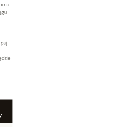
promo
ągu
ępuj
ędzie
y