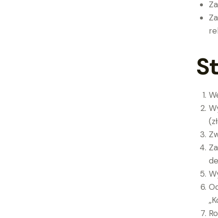
Za
Za
re
S
We
Wy
(z
Zw
Za
de
Wy
Od
„K
Ro