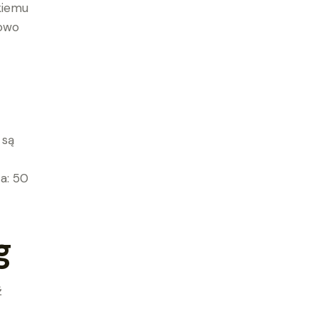
kiemu
kowo
 są
ta: 50
g
ź