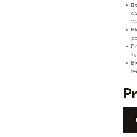
Bo
co
24
Bł
po
Pr
zg
Bl
we
Pr