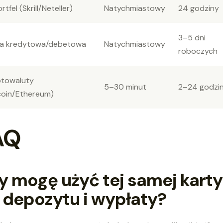
rtfel (Skrill/Neteller)
Natychmiastowy
24 godziny
3–5 dni
ta kredytowa/debetowa
Natychmiastowy
roboczych
ptowaluty
5–30 minut
2–24 godzi
coin/Ethereum)
AQ
y mogę użyć tej samej karty
 depozytu i wypłaty?