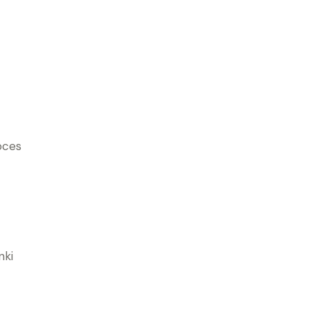
oces
nki