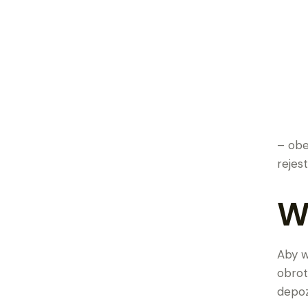
– obe
rejest
W
Aby w
obrot
depoz