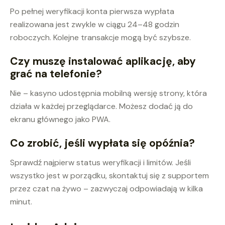
Po pełnej weryfikacji konta pierwsza wypłata
realizowana jest zwykle w ciągu 24–48 godzin
roboczych. Kolejne transakcje mogą być szybsze.
Czy muszę instalować aplikację, aby
grać na telefonie?
Nie – kasyno udostępnia mobilną wersję strony, która
działa w każdej przeglądarce. Możesz dodać ją do
ekranu głównego jako PWA.
Co zrobić, jeśli wypłata się opóźnia?
Sprawdź najpierw status weryfikacji i limitów. Jeśli
wszystko jest w porządku, skontaktuj się z supportem
przez czat na żywo – zazwyczaj odpowiadają w kilka
minut.