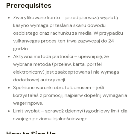
Prerequisites
Zweryfikowane konto – przed pierwszą wypłatą
kasyno wymaga przesłania skanu dowodu
osobistego oraz rachunku za media. W przypadku
vulkanvegas proces ten trwa zazwyczaj do 24
godzin.
Aktywna metoda płatności – upewnij się, że
wybrana metoda (przelew, karta, portfel
elektroniczny) jest zaakceptowana i nie wymaga
dodatkowej autoryzacji.
Spełnione warunki obrotu bonusem – jeśli
korzystałeś z promocji, najpierw dopełnij wymagania
wageringowe.
Limit wypłat – sprawdź dzienny/tygodniowy limit dla
swojego poziomu lojalnościowego.