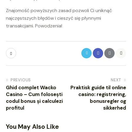
Znajomość powyższych zasad pozwoli Ci uniknąć
najczęstszych błędów i cieszyć się płynnymi
transakcjami. Powodzenia!
PREVIOUS
NEXT
Ghid complet Wacko
Praktisk guide til online
Casino – Cum folosești
casino: registrering,
codul bonus și calculezi
bonusregler og
profitul
sikkerhed
You May Also Like