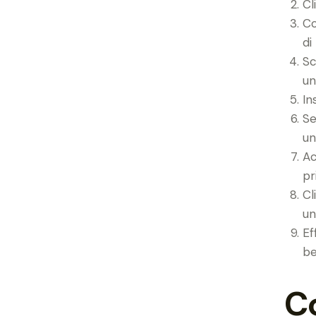
Cl
Co
di
Sc
un
In
Se
un
Ac
pr
Cl
un
Ef
be
Co