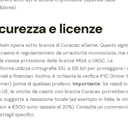
dizione).
curezza e licenze
twin opera sotto licenza di Curacao eGame. Questo signi
l casinò è regolamentato da un’autorità riconosciuta, ma
 la stessa protezione delle licenze MGA o UKGC. La
aforma utilizza crittografia SSL a 128 bit per proteggere i 
ali e finanziari. Inoltre, è richiesta la verifica KYC (Know 
mer) prima di qualsiasi prelievo.
Importante:
Se risiedi i
 UE, le vincite da casinò con licenza Curacao potrebber
e soggette a tassazione locale (ad esempio in Italia, le vi
iori a €500 sono tassate al 20%). Consulta un commercia
ttagli specifici.