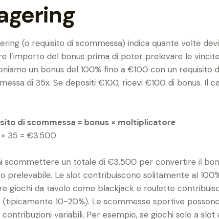
agering
gering (o requisito di scommessa) indica quante volte dev
re l’importo del bonus prima di poter prelevare le vincite
niamo un bonus del 100% fino a €100 con un requisito d
essa di 35x. Se depositi €100, ricevi €100 di bonus. Il c
sito di scommessa = bonus × moltiplicatore
× 35 = €3.500
i scommettere un totale di €3.500 per convertire il bon
o prelevabile. Le slot contribuiscono solitamente al 100
e giochi da tavolo come blackjack e roulette contribui
(tipicamente 10-20%). Le scommesse sportive posson
contribuzioni variabili. Per esempio, se giochi solo a slot 