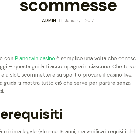
scommesse
ADMIN
January 11, 2017
are con
Planetwin casino
è semplice una volta che conosci
ggi — questa guida ti accompagna in ciascuno. Che tu vo
re a slot, scommettere su sport o provare il casinò live,
a guida ti mostra tutto ciò che serve per partire senza
i.
erequisiti
à minima legale (almeno 18 anni, ma verifica i requisiti del