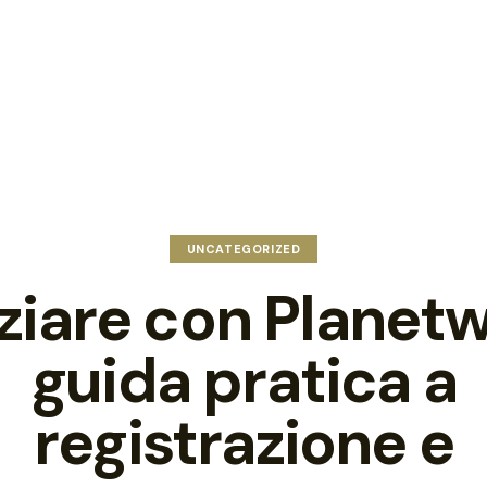
UNCATEGORIZED
iziare con Planetw
guida pratica a
registrazione e