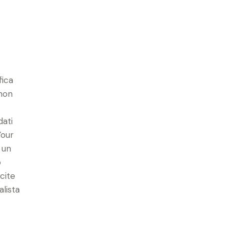
fica
 non
dati
Your
n un
o
ncite
lista