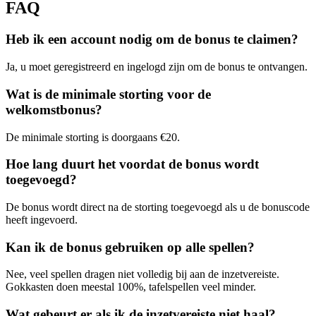
FAQ
Heb ik een account nodig om de bonus te claimen?
Ja, u moet geregistreerd en ingelogd zijn om de bonus te ontvangen.
Wat is de minimale storting voor de
welkomstbonus?
De minimale storting is doorgaans €20.
Hoe lang duurt het voordat de bonus wordt
toegevoegd?
De bonus wordt direct na de storting toegevoegd als u de bonuscode
heeft ingevoerd.
Kan ik de bonus gebruiken op alle spellen?
Nee, veel spellen dragen niet volledig bij aan de inzetvereiste.
Gokkasten doen meestal 100%, tafelspellen veel minder.
Wat gebeurt er als ik de inzetvereiste niet haal?