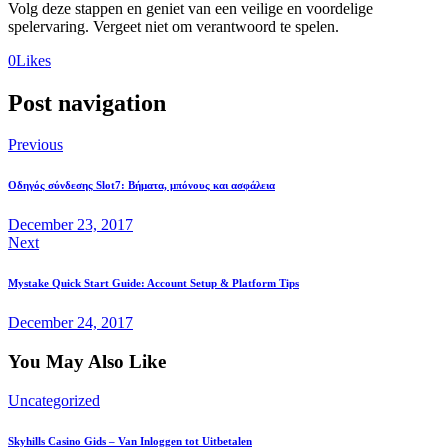
Volg deze stappen en geniet van een veilige en voordelige
spelervaring. Vergeet niet om verantwoord te spelen.
0
Likes
Post navigation
Previous
Οδηγός σύνδεσης Slot7: Βήματα, μπόνους και ασφάλεια
December 23, 2017
Next
Mystake Quick Start Guide: Account Setup & Platform Tips
December 24, 2017
You May Also Like
Uncategorized
Skyhills Casino Gids – Van Inloggen tot Uitbetalen