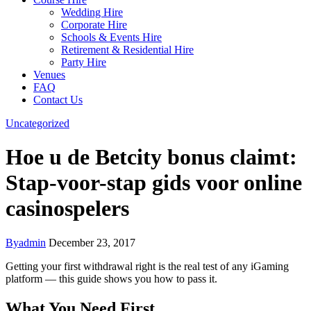
Wedding Hire
Corporate Hire
Schools & Events Hire
Retirement & Residential Hire
Party Hire
Venues
FAQ
Contact Us
Uncategorized
Hoe u de Betcity bonus claimt:
Stap-voor-stap gids voor online
casinospelers
By
admin
December 23, 2017
Getting your first withdrawal right is the real test of any iGaming
platform — this guide shows you how to pass it.
What You Need First