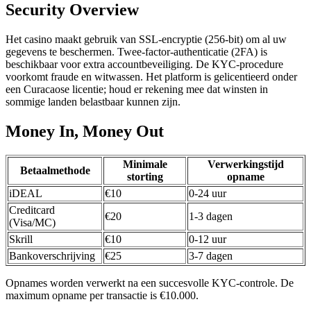
Security Overview
Het casino maakt gebruik van SSL-encryptie (256-bit) om al uw
gegevens te beschermen. Twee-factor-authenticatie (2FA) is
beschikbaar voor extra accountbeveiliging. De KYC-procedure
voorkomt fraude en witwassen. Het platform is gelicentieerd onder
een Curacaose licentie; houd er rekening mee dat winsten in
sommige landen belastbaar kunnen zijn.
Money In, Money Out
Minimale
Verwerkingstijd
Betaalmethode
storting
opname
iDEAL
€10
0-24 uur
Creditcard
€20
1-3 dagen
(Visa/MC)
Skrill
€10
0-12 uur
Bankoverschrijving
€25
3-7 dagen
Opnames worden verwerkt na een succesvolle KYC-controle. De
maximum opname per transactie is €10.000.