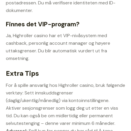
postadressen. Du må verifisere identiteten med ID-
dokumenter.
Finnes det VIP-program?
Ja, Highroller casino har et VIP-nivåsystem med
cashback, personlig account manager og høyere
uttaksgrenser. Du blir automatisk vurdert ut fra
omsetning.
Extra Tips
For å spille ansvarlig hos Highroller casino, bruk følgende
verktøy: Sett innskuddsgrenser
(daglig/ukentlig/månedlig) via kontoinnstillingene.
Aktiver sesjonsgrenser som logg deg ut etter en viss
tid. Du kan også be om midlertidig eller permanent
selvutestenging – denne varer minimum 6 måneder.
Advarsel:
Spill kun for penger du har råd til å tape.