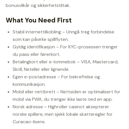
bonusvilkår og sikkerhetstiltak.
What You Need First
Stabil internettilkobling – Unngå treg forbindelse
som kan påvirke spillflyten.
Gyldig identifikasjon – For KYC-prosessen trenger
du pass eller førerkort.
Betalingkort eller e-lommebok – VISA, Mastercard,
Skrill, Neteller eller lignende.
Egen e-postadresse – For bekreftelse og
kommunikasjon.
Mobil eller nettbrett – Nettsiden er optimalisert for
mobil via PWA, du trenger ikke laste ned en app.
Norsk adresse – Highroller casinot aksepterer
norske spillere, men sjekk lokale skatteregler for
Curacao-lisens.