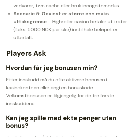
vedvarer, tøm cache eller bruk incognitomodus.
Scenarie 5: Gevinst er større enn maks
uttaksgrense
– Highroller casino betaler ut i rater
(f.eks. 5000 NOK per uke) inntil hele beløpet er
utbetalt.
Players Ask
Hvordan får jeg bonusen min?
Etter innskudd må du ofte aktivere bonusen i
kasinokontoen eller angi en bonuskode.
Velkomstbonusen er tilgjengelig for de tre første
innskuddene.
Kan jeg spille med ekte penger uten
bonus?