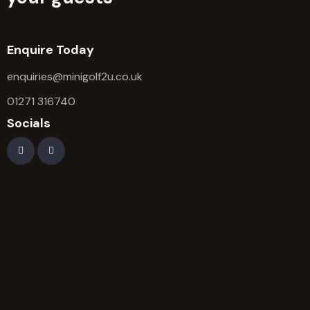
Enquire Today
enquiries@minigolf2u.co.uk
01271 316740
Socials