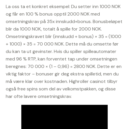
La oss ta et konkret eksempel: Du setter inn 1000 NOK
og får en 100 % bonus opptil 2000 NOK med
omsetningskrav på 35x innskudd+bonus. Bonusbeløpet
blir da 1000 NOK, totalt å spille for 2000 NOK.
Omsetningskravet blir (innskudd + bonus) × 35 = (1000
+ 1000) × 35 = 70 000 NOK. Dette må du omsette før
du kan ta ut gevinster. Hvis du spiller spilleautomater
med 96 % RTP, kan forventet tap under omsetningen
beregnes: 70 000 × (1 – 0,96) = 2800 NOK. Dette er en
viktig faktor – bonuser gir deg ekstra spilletid, men du
må være klar over kostnaden. Highroller casinot tilbyr
også free spins som del av velkomstpakken, og disse
har ofte lavere omsetningskrav.