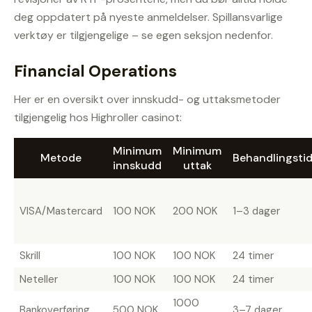
deg oppdatert på nyeste anmeldelser. Spillansvarlige
verktøy er tilgjengelige – se egen seksjon nedenfor.
Financial Operations
Her er en oversikt over innskudd- og uttaksmetoder
tilgjengelig hos Highroller casinot:
Minimum
Minimum
Metode
Behandlingsti
innskudd
uttak
VISA/Mastercard
100 NOK
200 NOK
1–3 dager
Skrill
100 NOK
100 NOK
24 timer
Neteller
100 NOK
100 NOK
24 timer
1000
Bankoverføring
500 NOK
3–7 dager