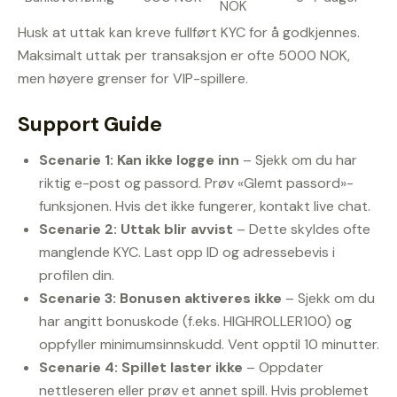
NOK
Husk at uttak kan kreve fullført KYC for å godkjennes.
Maksimalt uttak per transaksjon er ofte 5000 NOK,
men høyere grenser for VIP-spillere.
Support Guide
Scenarie 1: Kan ikke logge inn
– Sjekk om du har
riktig e-post og passord. Prøv «Glemt passord»-
funksjonen. Hvis det ikke fungerer, kontakt live chat.
Scenarie 2: Uttak blir avvist
– Dette skyldes ofte
manglende KYC. Last opp ID og adressebevis i
profilen din.
Scenarie 3: Bonusen aktiveres ikke
– Sjekk om du
har angitt bonuskode (f.eks. HIGHROLLER100) og
oppfyller minimumsinnskudd. Vent opptil 10 minutter.
Scenarie 4: Spillet laster ikke
– Oppdater
nettleseren eller prøv et annet spill. Hvis problemet