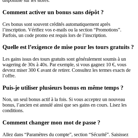
disponible sur les stores.
Comment activer un bonus sans dépôt ?
Ces bonus sont souvent crédités automatiquement après
l’inscription. Vérifiez vos e-mails ou la section “Promotions”.
Parfois, un code promo est requis lors de l’inscription.
Quelle est l’exigence de mise pour les tours gratuits ?
Les gains issus des tours gratuits sont généralement soumis à un
wagering de 30x à 40x. Par exemple, si vous gagnez 10 €, vous
devrez miser 300 € avant de retirer. Consultez les termes exacts de
l’offre.
Puis-je utiliser plusieurs bonus en même temps ?
Non, un seul bonus actif à la fois. Si vous acceptez un nouveau
bonus, l’ancien est annulé ainsi que ses gains en cours. Lisez les
conditions.
Comment changer mon mot de passe ?
Allez dans “Paramètres du compte”, section “Sécurité”. Saisissez