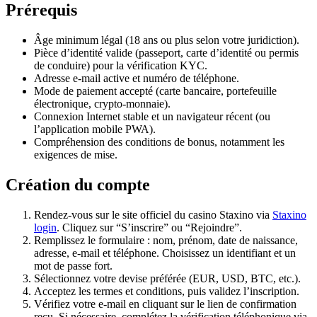
Prérequis
Âge minimum légal (18 ans ou plus selon votre juridiction).
Pièce d’identité valide (passeport, carte d’identité ou permis
de conduire) pour la vérification KYC.
Adresse e-mail active et numéro de téléphone.
Mode de paiement accepté (carte bancaire, portefeuille
électronique, crypto-monnaie).
Connexion Internet stable et un navigateur récent (ou
l’application mobile PWA).
Compréhension des conditions de bonus, notamment les
exigences de mise.
Création du compte
Rendez-vous sur le site officiel du casino Staxino via
Staxino
login
. Cliquez sur “S’inscrire” ou “Rejoindre”.
Remplissez le formulaire : nom, prénom, date de naissance,
adresse, e-mail et téléphone. Choisissez un identifiant et un
mot de passe fort.
Sélectionnez votre devise préférée (EUR, USD, BTC, etc.).
Acceptez les termes et conditions, puis validez l’inscription.
Vérifiez votre e-mail en cliquant sur le lien de confirmation
reçu. Si nécessaire, complétez la vérification téléphonique via