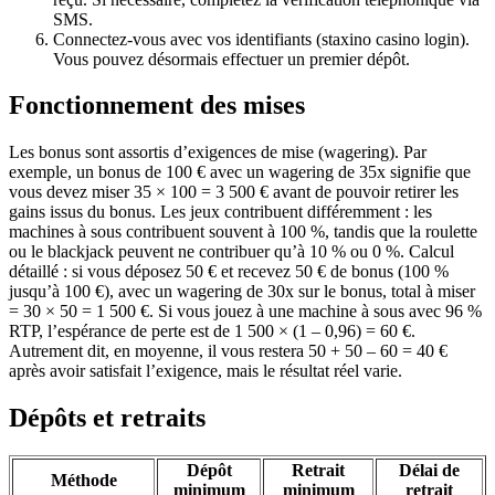
SMS.
Connectez-vous avec vos identifiants (staxino casino login).
Vous pouvez désormais effectuer un premier dépôt.
Fonctionnement des mises
Les bonus sont assortis d’exigences de mise (wagering). Par
exemple, un bonus de 100 € avec un wagering de 35x signifie que
vous devez miser 35 × 100 = 3 500 € avant de pouvoir retirer les
gains issus du bonus. Les jeux contribuent différemment : les
machines à sous contribuent souvent à 100 %, tandis que la roulette
ou le blackjack peuvent ne contribuer qu’à 10 % ou 0 %. Calcul
détaillé : si vous déposez 50 € et recevez 50 € de bonus (100 %
jusqu’à 100 €), avec un wagering de 30x sur le bonus, total à miser
= 30 × 50 = 1 500 €. Si vous jouez à une machine à sous avec 96 %
RTP, l’espérance de perte est de 1 500 × (1 – 0,96) = 60 €.
Autrement dit, en moyenne, il vous restera 50 + 50 – 60 = 40 €
après avoir satisfait l’exigence, mais le résultat réel varie.
Dépôts et retraits
Dépôt
Retrait
Délai de
Méthode
minimum
minimum
retrait