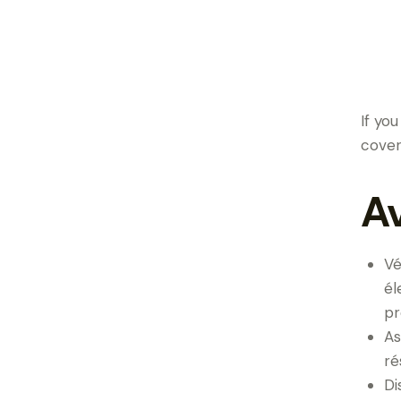
If yo
cover
A
Vé
él
pr
As
ré
Di