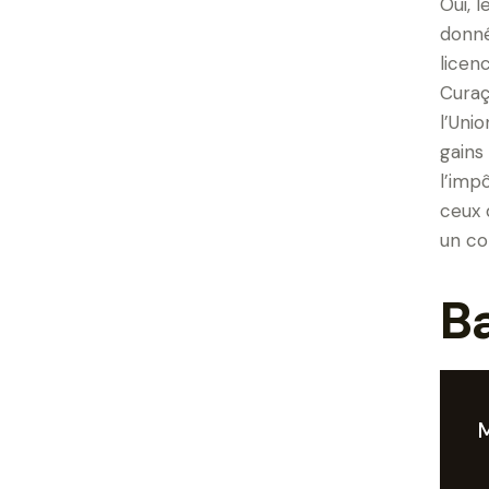
Oui, 
donné
licen
Curaç
l’Uni
gains
l’imp
ceux 
un con
B