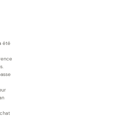
a été
igence
s.
passe
eur
an
 chat