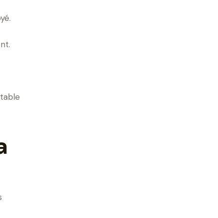
yé.
nt.
table
a
s