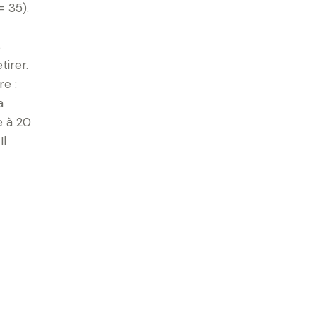
 35).
s
tirer.
e :
a
e à 20
Il