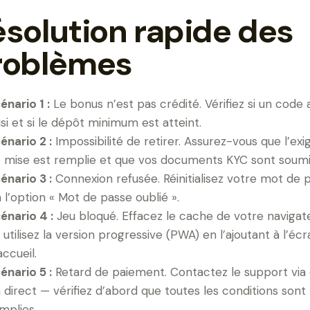
ésolution rapide des
roblèmes
énario 1 :
Le bonus n’est pas crédité. Vérifiez si un code 
isi et si le dépôt minimum est atteint.
énario 2 :
Impossibilité de retirer. Assurez-vous que l’ex
 mise est remplie et que vos documents KYC sont soumi
énario 3 :
Connexion refusée. Réinitialisez votre mot de 
a l’option « Mot de passe oublié ».
énario 4 :
Jeu bloqué. Effacez le cache de votre navigat
 utilisez la version progressive (PWA) en l’ajoutant à l’écr
accueil.
énario 5 :
Retard de paiement. Contactez le support via
 direct — vérifiez d’abord que toutes les conditions sont
mplies.