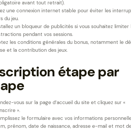
bligatoire avant tout retrait).
ez une connexion internet stable pour éviter les interrup
rs du jeu.
stallez un bloqueur de publicités si vous souhaitez limiter 
stractions pendant vos sessions.
tez les conditions générales du bonus, notamment le dél
se et la contribution des jeux.
scription étape par
tape
ndez-vous sur la page d’accueil du site et cliquez sur «
inscrire ».
mplissez le formulaire avec vos informations personnelle
m, prénom, date de naissance, adresse e-mail et mot d