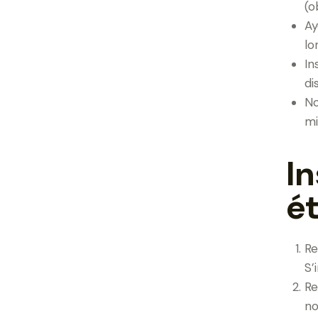
(o
Ay
lo
In
di
No
mi
In
é
Re
S’
Re
no