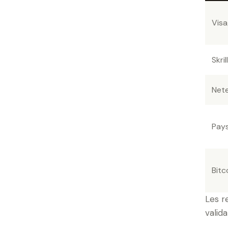
Vis
Skril
Nete
Pay
Bitc
Les r
valida