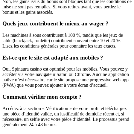
Non, les gains issus du bonus sont bloqués tant que les conditions de
mise ne sont pas remplies. Si vous retirez avant, vous perdez le
bonus et les gains associés.
Quels jeux contribuent le mieux au wager ?
Les machines à sous contribuent à 100 %, tandis que les jeux de
table (blackjack, roulette) contribuent souvent entre 10 et 20 %.
Lisez les conditions générales pour connaître les taux exacts.
Est-ce que le site est adapté aux mobiles ?
Oui, Spinaura casino est optimisé pour les mobiles. Vous pouvez y
accéder via votre navigateur Safari ou Chrome. Aucune application
native n’est nécessaire, car le site propose une progressive web app
(PWA) que vous pouvez ajouter à votre écran d’accueil.
Comment vérifier mon compte ?
Accédez à la section « Vérification » de votre profil et téléchargez
une pièce d’identité valide, un justificatif de domicile récent et, si
nécessaire, un selfie avec votre pièce d’identité. Le processus prend
généralement 24 à 48 heures.