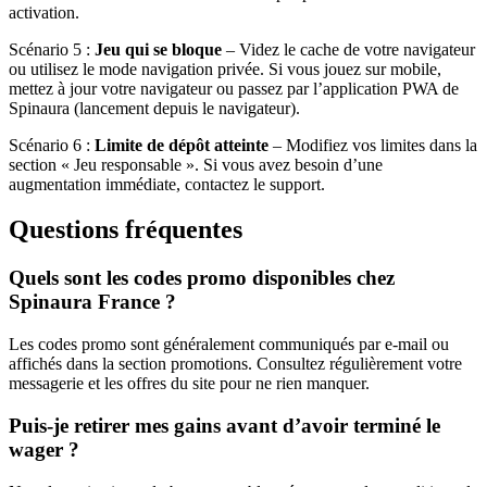
activation.
Scénario 5 :
Jeu qui se bloque
– Videz le cache de votre navigateur
ou utilisez le mode navigation privée. Si vous jouez sur mobile,
mettez à jour votre navigateur ou passez par l’application PWA de
Spinaura (lancement depuis le navigateur).
Scénario 6 :
Limite de dépôt atteinte
– Modifiez vos limites dans la
section « Jeu responsable ». Si vous avez besoin d’une
augmentation immédiate, contactez le support.
Questions fréquentes
Quels sont les codes promo disponibles chez
Spinaura France ?
Les codes promo sont généralement communiqués par e-mail ou
affichés dans la section promotions. Consultez régulièrement votre
messagerie et les offres du site pour ne rien manquer.
Puis-je retirer mes gains avant d’avoir terminé le
wager ?