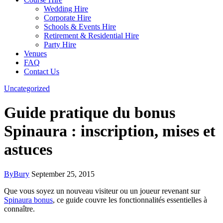
Wedding Hire
Corporate Hire
Schools & Events Hire
Retirement & Residential Hire
Party Hire
Venues
FAQ
Contact Us
Uncategorized
Guide pratique du bonus
Spinaura : inscription, mises et
astuces
By
Bury
September 25, 2015
Que vous soyez un nouveau visiteur ou un joueur revenant sur
Spinaura bonus
, ce guide couvre les fonctionnalités essentielles à
connaître.