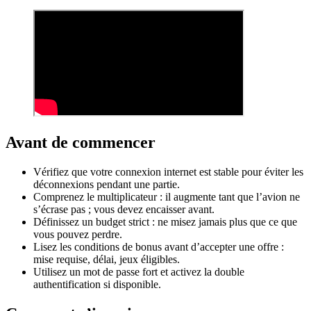
Avant de commencer
Vérifiez que votre connexion internet est stable pour éviter les
déconnexions pendant une partie.
Comprenez le multiplicateur : il augmente tant que l’avion ne
s’écrase pas ; vous devez encaisser avant.
Définissez un budget strict : ne misez jamais plus que ce que
vous pouvez perdre.
Lisez les conditions de bonus avant d’accepter une offre :
mise requise, délai, jeux éligibles.
Utilisez un mot de passe fort et activez la double
authentification si disponible.