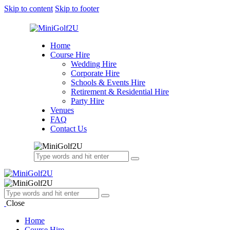
Skip to content
Skip to footer
Home
Course Hire
Wedding Hire
Corporate Hire
Schools & Events Hire
Retirement & Residential Hire
Party Hire
Venues
FAQ
Contact Us
Close
Home
Course Hire