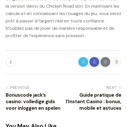
la version démo du Chicken Road slot. En maîtrisant les
calculs et en connaissant les rouages du jeu, vous serez
prêt à passer à l’argent réel en toute confiance.
N’oubliez pas de jouer de manière responsable et de
profiter de l’expérience sans pression.
PREVIOUS
NEXT
Bonuscode jack’s
Guide pratique de
casino: volledige gids
l’Instant Casino : bonus,
voor inloggen en spelen
mobile et astuces
You May Also Like