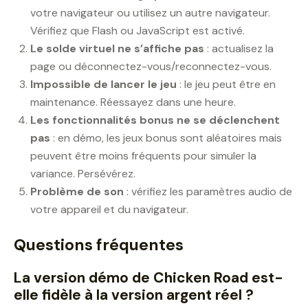
votre navigateur ou utilisez un autre navigateur.
Vérifiez que Flash ou JavaScript est activé.
Le solde virtuel ne s’affiche pas
: actualisez la
page ou déconnectez-vous/reconnectez-vous.
Impossible de lancer le jeu
: le jeu peut être en
maintenance. Réessayez dans une heure.
Les fonctionnalités bonus ne se déclenchent
pas
: en démo, les jeux bonus sont aléatoires mais
peuvent être moins fréquents pour simuler la
variance. Persévérez.
Problème de son
: vérifiez les paramètres audio de
votre appareil et du navigateur.
Questions fréquentes
La version démo de Chicken Road est-
elle fidèle à la version argent réel ?