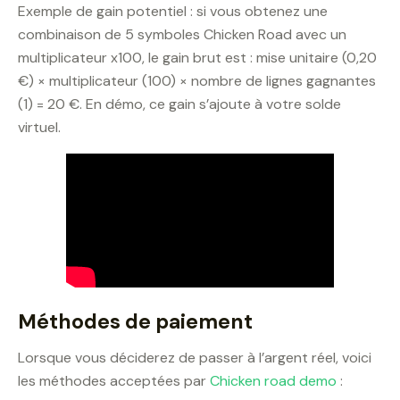
Exemple de gain potentiel : si vous obtenez une
combinaison de 5 symboles Chicken Road avec un
multiplicateur x100, le gain brut est : mise unitaire (0,20
€) × multiplicateur (100) × nombre de lignes gagnantes
(1) = 20 €. En démo, ce gain s’ajoute à votre solde
virtuel.
Méthodes de paiement
Lorsque vous déciderez de passer à l’argent réel, voici
les méthodes acceptées par
Chicken road demo
: