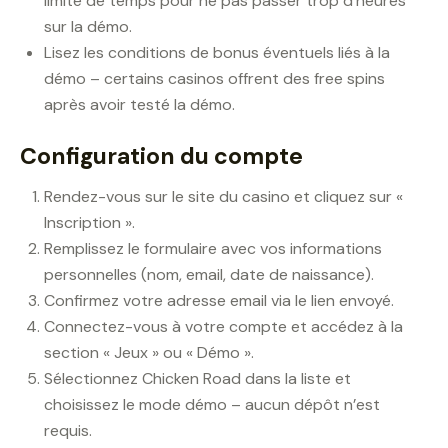
limite de temps pour ne pas passer trop d’heures
sur la démo.
Lisez les conditions de bonus éventuels liés à la
démo – certains casinos offrent des free spins
après avoir testé la démo.
Configuration du compte
Rendez-vous sur le site du casino et cliquez sur «
Inscription ».
Remplissez le formulaire avec vos informations
personnelles (nom, email, date de naissance).
Confirmez votre adresse email via le lien envoyé.
Connectez-vous à votre compte et accédez à la
section « Jeux » ou « Démo ».
Sélectionnez Chicken Road dans la liste et
choisissez le mode démo – aucun dépôt n’est
requis.