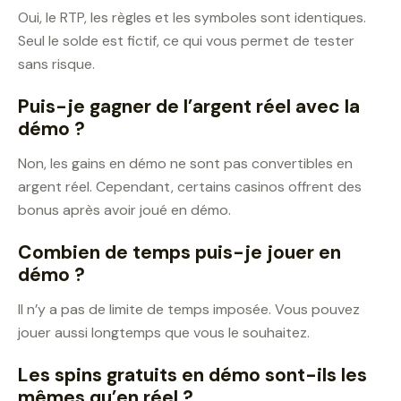
Oui, le RTP, les règles et les symboles sont identiques.
Seul le solde est fictif, ce qui vous permet de tester
sans risque.
Puis-je gagner de l’argent réel avec la
démo ?
Non, les gains en démo ne sont pas convertibles en
argent réel. Cependant, certains casinos offrent des
bonus après avoir joué en démo.
Combien de temps puis-je jouer en
démo ?
Il n’y a pas de limite de temps imposée. Vous pouvez
jouer aussi longtemps que vous le souhaitez.
Les spins gratuits en démo sont-ils les
mêmes qu’en réel ?