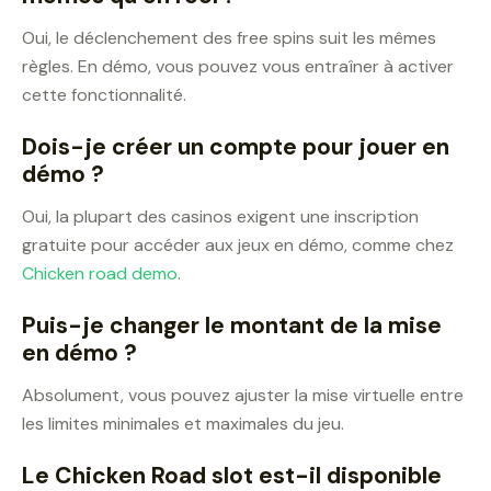
Oui, le déclenchement des free spins suit les mêmes
règles. En démo, vous pouvez vous entraîner à activer
cette fonctionnalité.
Dois-je créer un compte pour jouer en
démo ?
Oui, la plupart des casinos exigent une inscription
gratuite pour accéder aux jeux en démo, comme chez
Chicken road demo
.
Puis-je changer le montant de la mise
en démo ?
Absolument, vous pouvez ajuster la mise virtuelle entre
les limites minimales et maximales du jeu.
Le Chicken Road slot est-il disponible