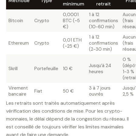
Méthode
Type
Frai
minimum
retrait
0,0001
1 à 12
Aucun
Bitcoin
Crypto
BTC (~5
confirmations
(frais
€)
(10-60 min)
résea
1 à 12
Aucun
0,01 ETH
Ethereum
Crypto
confirmations
(frais
(~25 €)
(2-30 min)
résea
0 %
Jusqu’à 24
(dépôt
Skrill
Portefeuille
10 €
heures
1-3 %
(retrai
Virement
3 à 7 jours
Jusqu’
Fiat
50 €
bancaire
ouvrés
2,5 %
Les retraits sont traités automatiquement après
vérification des conditions de mise. Pour les crypto-
monnaies, le délai dépend de la congestion du réseau. Il
est conseillé de toujours vérifier les limites maximales
avant de faire une demande.