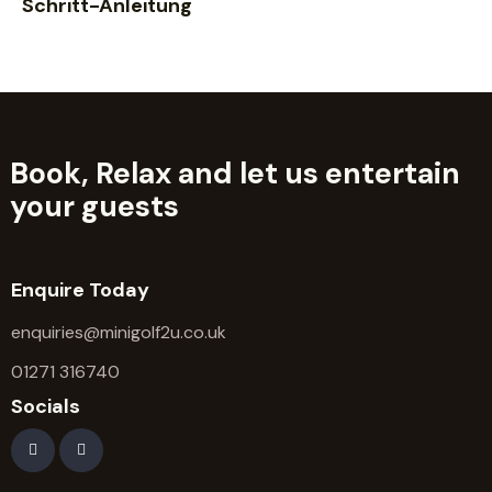
Schritt-Anleitung
Book, Relax and let us entertain
your guests
Enquire Today
enquiries@minigolf2u.co.uk
01271 316740
Socials