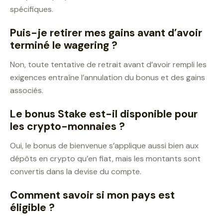
spécifiques.
Puis-je retirer mes gains avant d’avoir
terminé le wagering ?
Non, toute tentative de retrait avant d’avoir rempli les
exigences entraîne l’annulation du bonus et des gains
associés.
Le bonus Stake est-il disponible pour
les crypto-monnaies ?
Oui, le bonus de bienvenue s’applique aussi bien aux
dépôts en crypto qu’en fiat, mais les montants sont
convertis dans la devise du compte.
Comment savoir si mon pays est
éligible ?