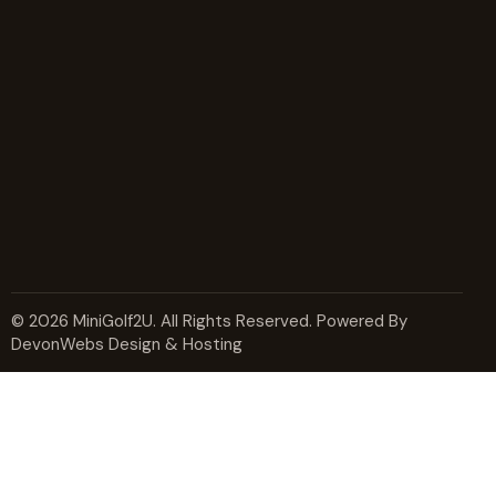
© 2026 MiniGolf2U. All Rights Reserved. Powered By
DevonWebs Design & Hosting