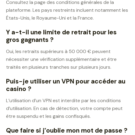
Consultez la page des conditions générales de la
plateforme. Les pays restreints incluent notamment les
États-Unis, le Royaume-Uni et la France.
Y a-t-il une limite de retrait pour les
gros gagnants ?
Oui, les retraits supérieurs à 50 000 € peuvent
nécessiter une vérification supplémentaire et être
traités en plusieurs tranches sur plusieurs jours.
Puis-je utiliser un VPN pour accéder au
casino ?
L’utilisation d’un VPN est interdite par les conditions
d’utilisation. En cas de détection, votre compte peut
être suspendu et les gains confisqués.
Que faire si j’oublie mon mot de passe ?