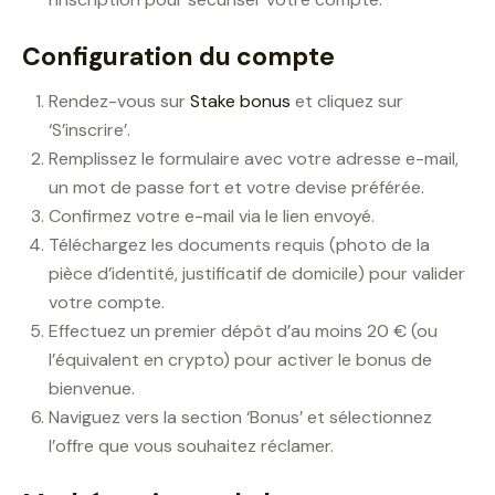
Configuration du compte
Rendez-vous sur
Stake bonus
et cliquez sur
‘S’inscrire’.
Remplissez le formulaire avec votre adresse e-mail,
un mot de passe fort et votre devise préférée.
Confirmez votre e-mail via le lien envoyé.
Téléchargez les documents requis (photo de la
pièce d’identité, justificatif de domicile) pour valider
votre compte.
Effectuez un premier dépôt d’au moins 20 € (ou
l’équivalent en crypto) pour activer le bonus de
bienvenue.
Naviguez vers la section ‘Bonus’ et sélectionnez
l’offre que vous souhaitez réclamer.