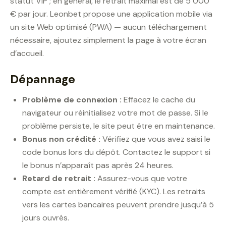
statut VIP ; en général, le retrait maximal est de 5 000
€ par jour. Leonbet propose une application mobile via
un site Web optimisé (PWA) — aucun téléchargement
nécessaire, ajoutez simplement la page à votre écran
d’accueil.
Dépannage
Problème de connexion :
Effacez le cache du
navigateur ou réinitialisez votre mot de passe. Si le
problème persiste, le site peut être en maintenance.
Bonus non crédité :
Vérifiez que vous avez saisi le
code bonus lors du dépôt. Contactez le support si
le bonus n’apparaît pas après 24 heures.
Retard de retrait :
Assurez-vous que votre
compte est entièrement vérifié (KYC). Les retraits
vers les cartes bancaires peuvent prendre jusqu’à 5
jours ouvrés.