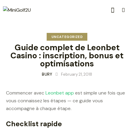
UNCATEGORIZED
Guide complet de Leonbet
Casino : inscription, bonus et
optimisations
BURY
February 21, 2018
Commencer avec
Leonbet app
est simple une fois que
vous connaissez les étapes — ce guide vous
accompagne à chaque étape.
Checklist rapide