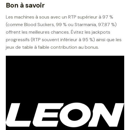
Bon à savoir
Les machines à sous avec un RTP supérieur à 97 %
(comme Blood Suckers, 99 % ou Starmania, 97,87 %)
offrent les meilleures chances. Évitez les jackpots
progressifs (RTP souvent inférieur à 95 %) ainsi que les
jeux de table à faible contribution au bonus.