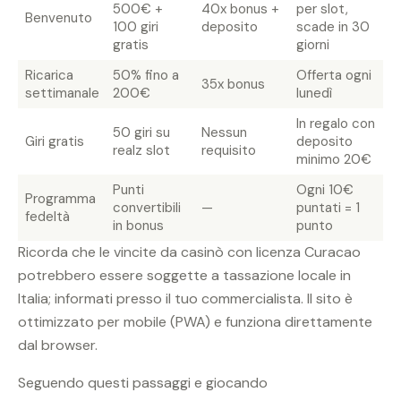
500€ +
40x bonus +
per slot,
Benvenuto
100 giri
deposito
scade in 30
gratis
giorni
Ricarica
50% fino a
Offerta ogni
35x bonus
settimanale
200€
lunedì
In regalo con
50 giri su
Nessun
Giri gratis
deposito
realz slot
requisito
minimo 20€
Punti
Ogni 10€
Programma
convertibili
—
puntati = 1
fedeltà
in bonus
punto
Ricorda che le vincite da casinò con licenza Curacao
potrebbero essere soggette a tassazione locale in
Italia; informati presso il tuo commercialista. Il sito è
ottimizzato per mobile (PWA) e funziona direttamente
dal browser.
Seguendo questi passaggi e giocando