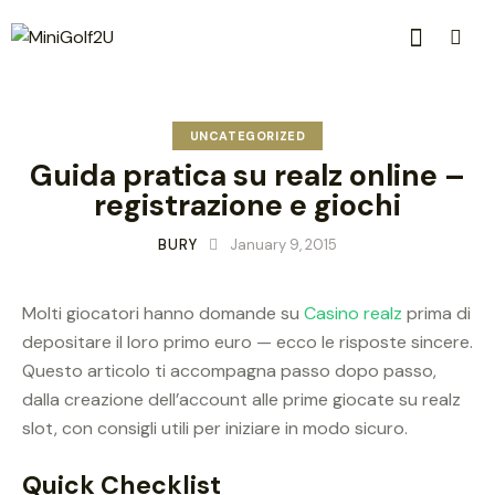
UNCATEGORIZED
Guida pratica su realz online –
registrazione e giochi
BURY
January 9, 2015
Molti giocatori hanno domande su
Casino realz
prima di
depositare il loro primo euro — ecco le risposte sincere.
Questo articolo ti accompagna passo dopo passo,
dalla creazione dell’account alle prime giocate su realz
slot, con consigli utili per iniziare in modo sicuro.
Quick Checklist