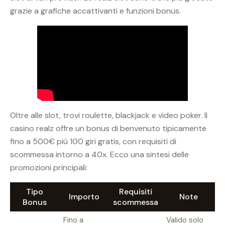
grazie a grafiche accattivanti e funzioni bonus.
Oltre alle slot, trovi roulette, blackjack e video poker. Il
casino realz offre un bonus di benvenuto tipicamente
fino a 500€ più 100 giri gratis, con requisiti di
scommessa intorno a 40x. Ecco una sintesi delle
promozioni principali:
Tipo
Requisiti
Importo
Note
Bonus
scommessa
Fino a
Valido solo