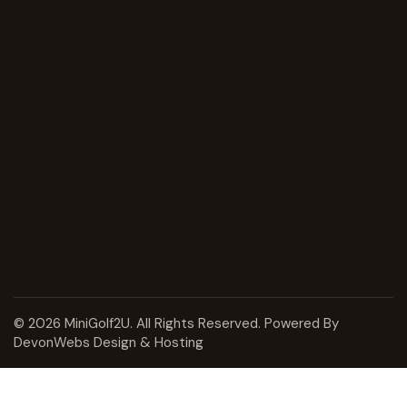
© 2026 MiniGolf2U. All Rights Reserved. Powered By
DevonWebs Design & Hosting