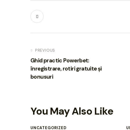
PREVIOUS
Ghid practic Powerbet:
înregistrare, rotiri gratuite și
bonusuri
You May Also Like
UNCATEGORIZED
U