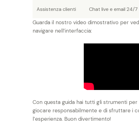
Assistenza clienti
Chat live e email 24/7
Guarda il nostro video dimostrativo per ve
navigare nell’interfaccia:
Con questa guida hai tutti gli strumenti per 
giocare responsabilmente e di sfruttare i 
l’esperienza. Buon divertimento!