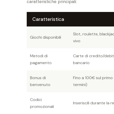
caratteristiche principali:
Caratteristica
Slot, roulette, blackja
Giochi disponibili
vivo
Metodi di
Carte di credito/debito,
pagamento
bancario
Bonus di
Fino a 100€ sul primo 
benvenuto
termini)
Codici
Inseriscili durante la 
promozionali