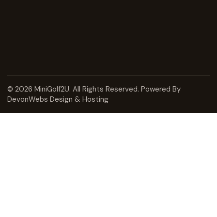
© 2026 MiniGolf2U. All Rights Reserved. Powered By
DevonWebs Design & Hosting