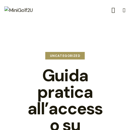
UNCATEGORIZED
Guida
pratica
all’access
o su