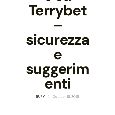
Terrybet
–
sicurezza
e
suggerim
enti
BURY
October 16, 2016