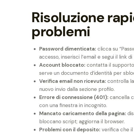
Risoluzione rapi
problemi
Password dimenticata:
clicca su “Pass
accesso, inserisci l’email e segui il link di
Account bloccato:
contatta il supporto 
serve un documento d’identità per sblo
Verifica email non ricevuta:
controlla la
nuovo invio dalla sezione profilo.
Errore di connessione (401):
cancella c
con una finestra in incognito.
Mancato caricamento della pagina:
dis
bloccano script; aggiorna il browser.
Problemi con il deposito:
verifica che il