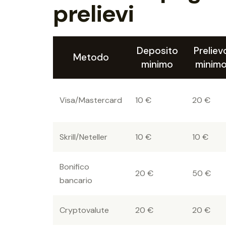
prelievi
Deposito
Preliev
Metodo
minimo
minim
Visa/Mastercard
10 €
20 €
Skrill/Neteller
10 €
10 €
Bonifico
20 €
50 €
bancario
Cryptovalute
20 €
20 €