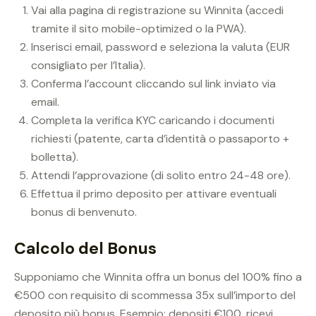
Vai alla pagina di registrazione su Winnita (accedi
tramite il sito mobile-optimized o la PWA).
Inserisci email, password e seleziona la valuta (EUR
consigliato per l’Italia).
Conferma l’account cliccando sul link inviato via
email.
Completa la verifica KYC caricando i documenti
richiesti (patente, carta d’identità o passaporto +
bolletta).
Attendi l’approvazione (di solito entro 24-48 ore).
Effettua il primo deposito per attivare eventuali
bonus di benvenuto.
Calcolo del Bonus
Supponiamo che Winnita offra un bonus del 100% fino a
€500 con requisito di scommessa 35x sull’importo del
deposito più bonus. Esempio: depositi €100, ricevi