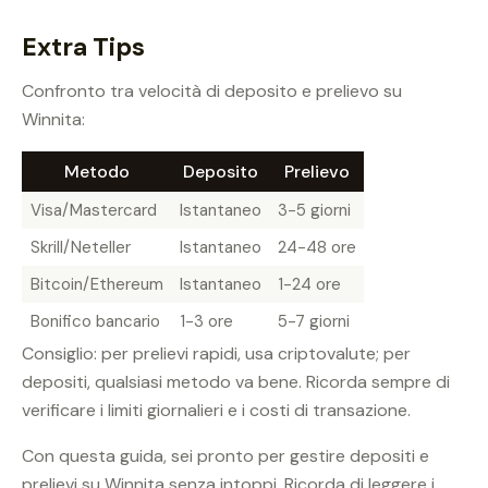
Extra Tips
Confronto tra velocità di deposito e prelievo su
Winnita:
Metodo
Deposito
Prelievo
Visa/Mastercard
Istantaneo
3-5 giorni
Skrill/Neteller
Istantaneo
24-48 ore
Bitcoin/Ethereum
Istantaneo
1-24 ore
Bonifico bancario
1-3 ore
5-7 giorni
Consiglio: per prelievi rapidi, usa criptovalute; per
depositi, qualsiasi metodo va bene. Ricorda sempre di
verificare i limiti giornalieri e i costi di transazione.
Con questa guida, sei pronto per gestire depositi e
prelievi su Winnita senza intoppi. Ricorda di leggere i