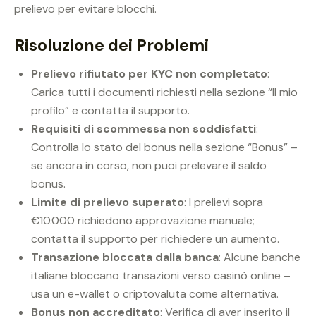
prelievo per evitare blocchi.
Risoluzione dei Problemi
Prelievo rifiutato per KYC non completato
:
Carica tutti i documenti richiesti nella sezione “Il mio
profilo” e contatta il supporto.
Requisiti di scommessa non soddisfatti
:
Controlla lo stato del bonus nella sezione “Bonus” –
se ancora in corso, non puoi prelevare il saldo
bonus.
Limite di prelievo superato
: I prelievi sopra
€10.000 richiedono approvazione manuale;
contatta il supporto per richiedere un aumento.
Transazione bloccata dalla banca
: Alcune banche
italiane bloccano transazioni verso casinò online –
usa un e-wallet o criptovaluta come alternativa.
Bonus non accreditato
: Verifica di aver inserito il