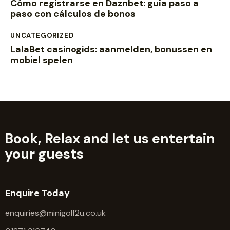
Cómo registrarse en Daznbet: guía paso a
paso con cálculos de bonos
UNCATEGORIZED
LalaBet casinogids: aanmelden, bonussen en
mobiel spelen
Book, Relax and let us entertain
your guests
Enquire Today
enquiries@minigolf2u.co.uk