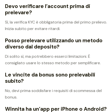
Devo verificare l’account prima di
prelevare?
Sì, la verifica KYC è obbligatoria prima del primo prelievo.
Inizia subito per evitare ritardi.
Posso prelevare utilizzando un metodo
diverso dal deposito?
Di solito sì, ma potrebbero esserci limitazioni. È
consigliato usare lo stesso metodo per semplificare.
Le vincite da bonus sono prelevabili
subito?
No, devi prima soddisfare i requisiti di scommessa del
bonus.
Winnita ha un’app per iPhone o Android?