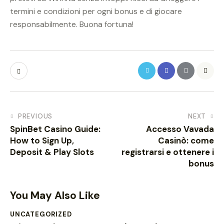
termini e condizioni per ogni bonus e di giocare
responsabilmente. Buona fortuna!
PREVIOUS
NEXT
SpinBet Casino Guide:
Accesso Vavada
How to Sign Up,
Casinò: come
Deposit & Play Slots
registrarsi e ottenere i
bonus
You May Also Like
UNCATEGORIZED