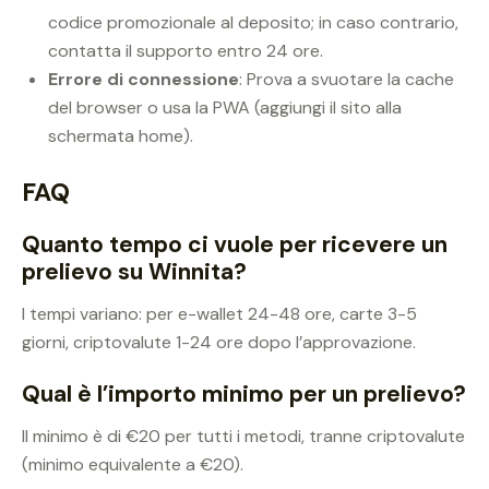
codice promozionale al deposito; in caso contrario,
contatta il supporto entro 24 ore.
Errore di connessione
: Prova a svuotare la cache
del browser o usa la PWA (aggiungi il sito alla
schermata home).
FAQ
Quanto tempo ci vuole per ricevere un
prelievo su Winnita?
I tempi variano: per e-wallet 24-48 ore, carte 3-5
giorni, criptovalute 1-24 ore dopo l’approvazione.
Qual è l’importo minimo per un prelievo?
Il minimo è di €20 per tutti i metodi, tranne criptovalute
(minimo equivalente a €20).