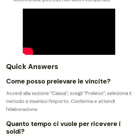
Quick Answers
Come posso prelevare le vincite?
Accedi alla sezione “Cassa”, scegli “Prelievo”, seleziona il
metodo e inserisci l’importo. Conferma e attendi
l’elaborazione.
Quanto tempo ci vuole per ricevere i
soldi?