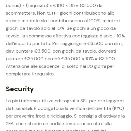
bonus) × (requisito) = €100 × 35 = €3.500 da
scommettere. Non tutti i giochi contribuiscono allo
stesso modo: le slot contribuiscono al 100%, mentre i
giochi da tavolo solo al 10%. Se giochi a un gioco da
tavolo, la scommessa effettiva conteggiata è solo il 10%
dell’importo puntato. Per raggiungere €3.500 con slot,
devi puntare €3.500; con giochi da tavolo, dovresti
puntare €35.000 perché €35.000 × 10% = €3.500.
Attenzione alle scadenze: di solito hai 30 giorni per
completare il requisito.
Security
La piattaforma utilizza crittografia SSL per proteggere i
dati sensibili. È obbligatoria la verifica dell’identità (KYC)
per prevenire frodi e riciclaggio. Si consiglia di attivare la
2FA, che richiede un codice temporaneo oltre alla