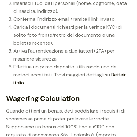
Inserisci i tuoi dati personali (nome, cognome, data
di nascita, indirizzo).
Conferma l’indirizzo email tramite il link inviato.
Carica i documenti richiesti per la verifica KYC (di
solito foto fronte/retro del documento e una
bolletta recente).
Attiva l’autenticazione a due fattori (2FA) per
maggiore sicurezza.
Effettua un primo deposito utilizzando uno dei
metodi accettati. Trovi maggiori dettagli su
Betfair
italia
.
Wagering Calculation
Quando ottieni un bonus, devi soddisfare i requisiti di
scommessa prima di poter prelevare le vincite.
Supponiamo un bonus del 100% fino a €100 con
requisito di scommessa 35x. Il calcolo è: (importo