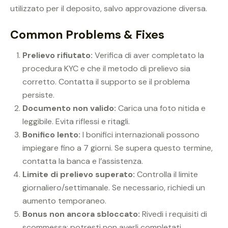
utilizzato per il deposito, salvo approvazione diversa.
Common Problems & Fixes
Prelievo rifiutato:
Verifica di aver completato la
procedura KYC e che il metodo di prelievo sia
corretto. Contatta il supporto se il problema
persiste.
Documento non valido:
Carica una foto nitida e
leggibile. Evita riflessi e ritagli.
Bonifico lento:
I bonifici internazionali possono
impiegare fino a 7 giorni. Se supera questo termine,
contatta la banca e l’assistenza.
Limite di prelievo superato:
Controlla il limite
giornaliero/settimanale. Se necessario, richiedi un
aumento temporaneo.
Bonus non ancora sbloccato:
Rivedi i requisiti di
scommessa: potresti non averli completati.