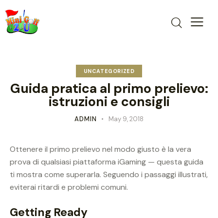
UNCATEGORIZED
Guida pratica al primo prelievo:
istruzioni e consigli
ADMIN
May 9, 2018
Ottenere il primo prelievo nel modo giusto è la vera
prova di qualsiasi piattaforma iGaming — questa guida
ti mostra come superarla. Seguendo i passaggi illustrati,
eviterai ritardi e problemi comuni.
Getting Ready