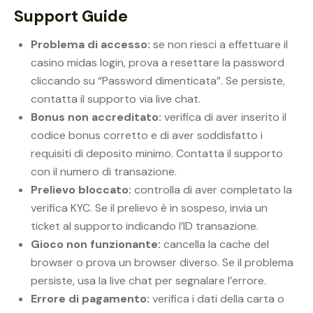
Support Guide
Problema di accesso:
se non riesci a effettuare il
casino midas login, prova a resettare la password
cliccando su “Password dimenticata”. Se persiste,
contatta il supporto via live chat.
Bonus non accreditato:
verifica di aver inserito il
codice bonus corretto e di aver soddisfatto i
requisiti di deposito minimo. Contatta il supporto
con il numero di transazione.
Prelievo bloccato:
controlla di aver completato la
verifica KYC. Se il prelievo è in sospeso, invia un
ticket al supporto indicando l’ID transazione.
Gioco non funzionante:
cancella la cache del
browser o prova un browser diverso. Se il problema
persiste, usa la live chat per segnalare l’errore.
Errore di pagamento:
verifica i dati della carta o