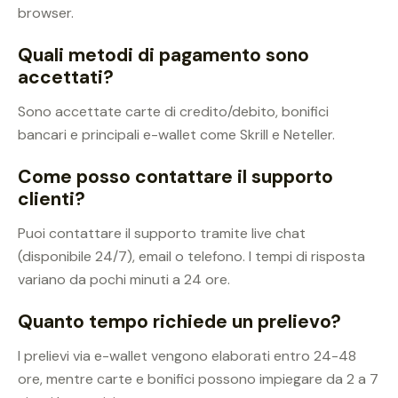
browser.
Quali metodi di pagamento sono
accettati?
Sono accettate carte di credito/debito, bonifici
bancari e principali e-wallet come Skrill e Neteller.
Come posso contattare il supporto
clienti?
Puoi contattare il supporto tramite live chat
(disponibile 24/7), email o telefono. I tempi di risposta
variano da pochi minuti a 24 ore.
Quanto tempo richiede un prelievo?
I prelievi via e-wallet vengono elaborati entro 24-48
ore, mentre carte e bonifici possono impiegare da 2 a 7