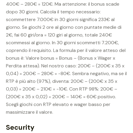
400€ – 280€ = 120€. Ma attenzione: il bonus scade
dopo 30 giorni. Calcola il tempo necessario:
scommettere 7.000€ in 30 giorni significa 233€ al
giorno. Se giochi 2 ore al giorno con puntate medie di
2€, fai 60 giri/ora = 120 giri al giorno, totale 240€
scommessi al giorno. In 30 giorni scommetti 7.200€,
coprendo il requisito. La formula per il valore atteso del
bonus è: Valore bonus = Bonus – (Bonus x Wager x
Perdita attesa). Nel nostro caso: 200€ – (200€ x 35 x
0,04) = 200€ – 280€ = -80€. Sembra negativo, ma se il
RTP è più alto (97%), diventa: 200€ – (200€ x 35 x
0,03) = 200€ – 210€ = -10€. Con RTP 98%: 200€ –
(200€ x 35 x 0,02) = 200€ – 140€ = 60€ positivo.
Scegli giochi con RTP elevato e wager basso per
massimizzare il valore.
Security