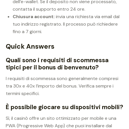
dell’e-wallet. Se il deposito non viene processato,
contatta il supporto entro 24 ore.
Chiusura account:
invia una richiesta via email dal
tuo indirizzo registrato. Il processo può richiedere
fino a 7 giorni.
Quick Answers
Quali sono i requisiti di scommessa
tipici per il bonus di benvenuto?
I requisiti di scommessa sono generalmente compresi
tra 30x e 40x l’importo del bonus. Verifica sempre i
termini specifici.
È possibile giocare su dispositivi mobili?
Sì, il casinò offre un sito ottimizzato per mobile e una
PWA (Progressive Web App) che puoi installare dal