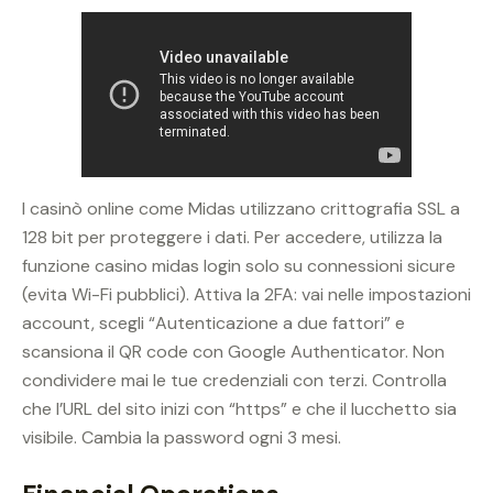
I casinò online come Midas utilizzano crittografia SSL a
128 bit per proteggere i dati. Per accedere, utilizza la
funzione casino midas login solo su connessioni sicure
(evita Wi-Fi pubblici). Attiva la 2FA: vai nelle impostazioni
account, scegli “Autenticazione a due fattori” e
scansiona il QR code con Google Authenticator. Non
condividere mai le tue credenziali con terzi. Controlla
che l’URL del sito inizi con “https” e che il lucchetto sia
visibile. Cambia la password ogni 3 mesi.