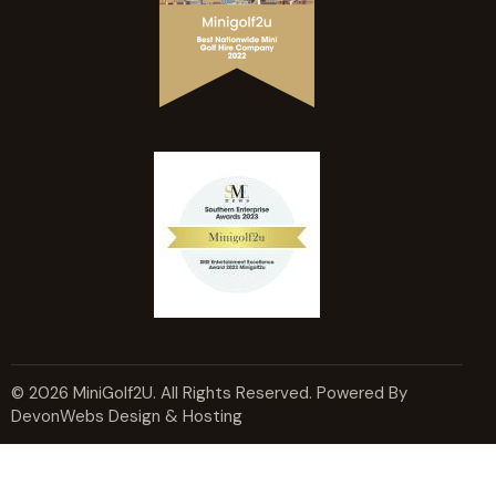
© 2026 MiniGolf2U. All Rights Reserved. Powered By
DevonWebs Design & Hosting