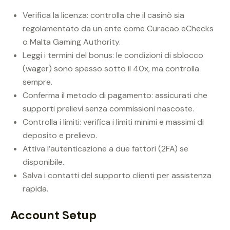
Verifica la licenza: controlla che il casinò sia
regolamentato da un ente come Curacao eChecks
o Malta Gaming Authority.
Leggi i termini del bonus: le condizioni di sblocco
(wager) sono spesso sotto il 40x, ma controlla
sempre.
Conferma il metodo di pagamento: assicurati che
supporti prelievi senza commissioni nascoste.
Controlla i limiti: verifica i limiti minimi e massimi di
deposito e prelievo.
Attiva l’autenticazione a due fattori (2FA) se
disponibile.
Salva i contatti del supporto clienti per assistenza
rapida.
Account Setup