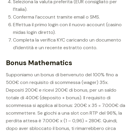
Seleziona la valuta preferita (EUR consigliato per
l’Italia).
Conferma l’account tramite email o SMS.
Effettua il primo login con il nuovo account (casino
midas login diretto).
Completa la verifica KYC caricando un documento
d’identità e un recente estratto conto.
Bonus Mathematics
Supponiamo un bonus di benvenuto del 100% fino a
500€ con requisito di scommessa (wager) 35x.
Depositi 200€ e ricevi 200€ di bonus, per un saldo
totale di 400€ (deposito + bonus). Il requisito di
scommessa si applica al bonus: 200€ x 35 = 7.000€ da
scommettere. Se giochi a una slot con RTP del 96%, la
perdita attesa è 7.000€ x (1 – 0,96) = 280€. Quindi,
dopo aver sbloccato il bonus, ti rimarrebbero circa