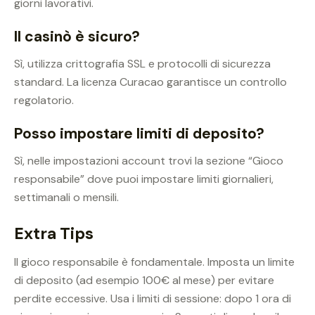
giorni lavorativi.
Il casinò è sicuro?
Sì, utilizza crittografia SSL e protocolli di sicurezza
standard. La licenza Curacao garantisce un controllo
regolatorio.
Posso impostare limiti di deposito?
Sì, nelle impostazioni account trovi la sezione “Gioco
responsabile” dove puoi impostare limiti giornalieri,
settimanali o mensili.
Extra Tips
Il gioco responsabile è fondamentale. Imposta un limite
di deposito (ad esempio 100€ al mese) per evitare
perdite eccessive. Usa i limiti di sessione: dopo 1 ora di