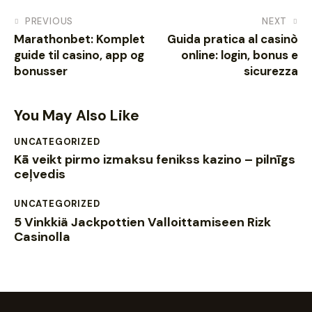
PREVIOUS
NEXT
Marathonbet: Komplet
Guida pratica al casinò
guide til casino, app og
online: login, bonus e
bonusser
sicurezza
You May Also Like
UNCATEGORIZED
Kā veikt pirmo izmaksu fenikss kazino – pilnīgs
ceļvedis
UNCATEGORIZED
5 Vinkkiä Jackpottien Valloittamiseen Rizk
Casinolla