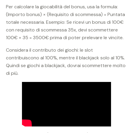
Per calcolare la giocabilità del bonus, usa la formula:
(Importo bonus) × (Requisito di scommessa) = Puntata
totale necessaria. Esempio: Se ricevi un bonus di 100€
con requisito di scommessa 35x, devi scommettere
100€ × 35 = 3500€ prima di poter prelevare le vincite.
Considera il contributo dei giochi: le slot
contribuiscono al 100%, mentre il blackjack solo al 10%.
Quindi se giochi a blackjack, dovrai scommettere molto
di più.