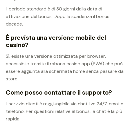
Il periodo standard è di 30 giorni dalla data di
attivazione del bonus. Dopo la scadenza il bonus
decade.
È prevista una versione mobile del
casinò?
Sì, esiste una versione ottimizzata per browser,
accessibile tramite il rabona casino app (PWA) che può
essere aggiunta alla schermata home senza passare da
store.
Come posso contattare il supporto?
Il servizio clienti è raggiungibile via chat live 24/7, email e
telefono. Per questioni relative al bonus, la chat è la più
rapida.