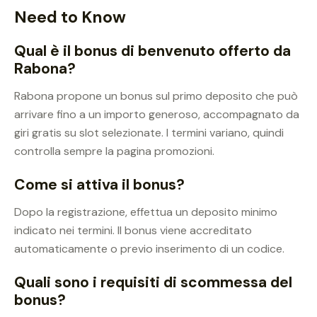
Need to Know
Qual è il bonus di benvenuto offerto da
Rabona?
Rabona propone un bonus sul primo deposito che può
arrivare fino a un importo generoso, accompagnato da
giri gratis su slot selezionate. I termini variano, quindi
controlla sempre la pagina promozioni.
Come si attiva il bonus?
Dopo la registrazione, effettua un deposito minimo
indicato nei termini. Il bonus viene accreditato
automaticamente o previo inserimento di un codice.
Quali sono i requisiti di scommessa del
bonus?