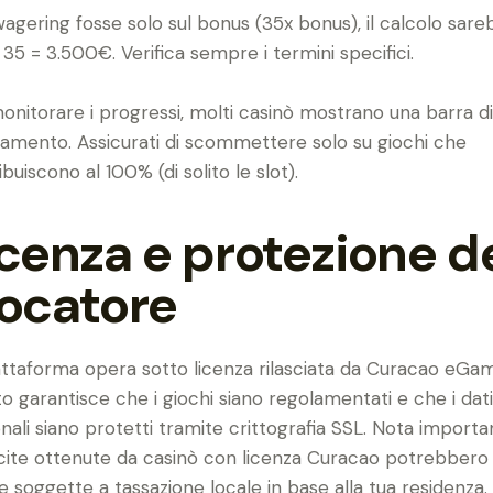
 wagering fosse solo sul bonus (35x bonus), il calcolo sare
 35 = 3.500€. Verifica sempre i termini specifici.
onitorare i progressi, molti casinò mostrano una barra d
amento. Assicurati di scommettere solo su giochi che
buiscono al 100% (di solito le slot).
cenza e protezione d
iocatore
attaforma opera sotto licenza rilasciata da Curacao eGam
o garantisce che i giochi siano regolamentati e che i dat
nali siano protetti tramite crittografia SSL. Nota importa
ncite ottenute da casinò con licenza Curacao potrebbero
e soggette a tassazione locale in base alla tua residenza.