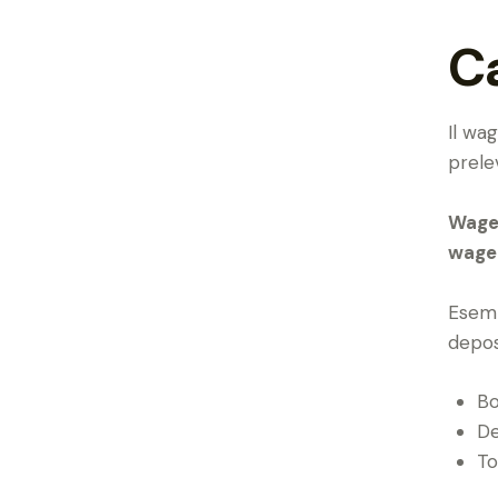
Ca
Il wa
prele
Wager
wage
Esemp
depos
Bo
De
To