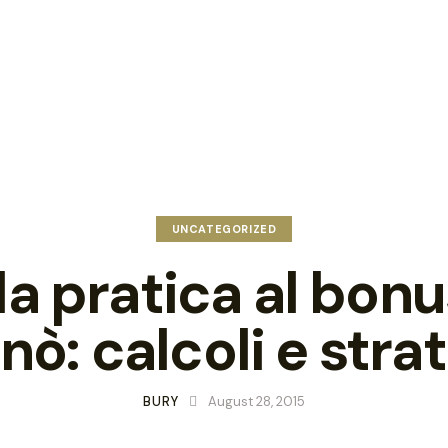
UNCATEGORIZED
a pratica al bonu
nò: calcoli e stra
BURY
August 28, 2015