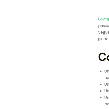
Lovin
passo
Segue
gioco
Co
Un
pa
Un
Un
Un
po