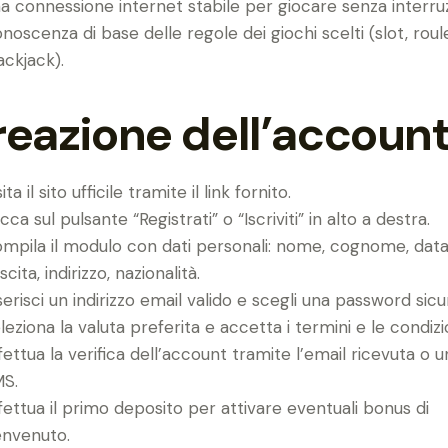
a connessione internet stabile per giocare senza interruz
noscenza di base delle regole dei giochi scelti (slot, roul
ackjack).
reazione dell’accoun
sita il sito ufficile tramite il link fornito.
icca sul pulsante “Registrati” o “Iscriviti” in alto a destra.
mpila il modulo con dati personali: nome, cognome, data
scita, indirizzo, nazionalità.
serisci un indirizzo email valido e scegli una password sicu
leziona la valuta preferita e accetta i termini e le condizio
fettua la verifica dell’account tramite l’email ricevuta o u
S.
fettua il primo deposito per attivare eventuali bonus di
nvenuto.