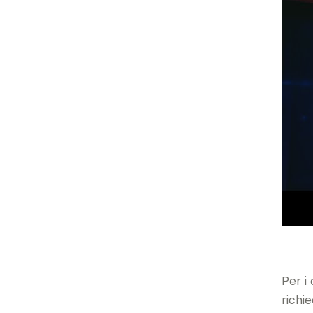
Per i 
richi