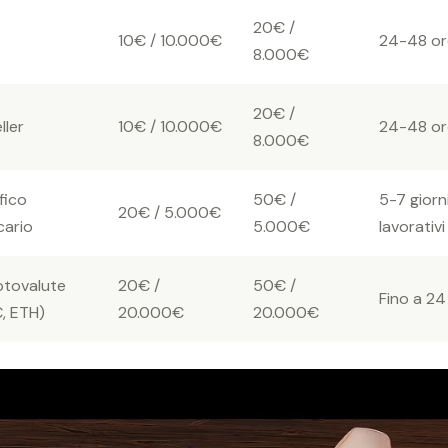
20€ /
l
10€ / 10.000€
24-48 or
8.000€
20€ /
ller
10€ / 10.000€
24-48 or
8.000€
fico
50€ /
5-7 giorn
20€ / 5.000€
cario
5.000€
lavorativi
ptovalute
20€ /
50€ /
Fino a 24
, ETH)
20.000€
20.000€