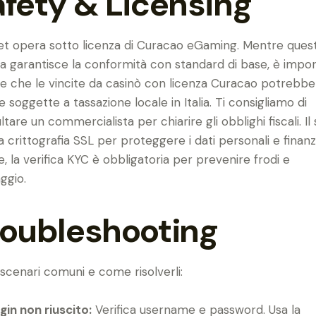
fety & Licensing
et opera sotto licenza di Curacao eGaming. Mentre ques
za garantisce la conformità con standard di base, è impo
e che le vincite da casinò con licenza Curacao potrebbe
e soggette a tassazione locale in Italia. Ti consigliamo di
tare un commercialista per chiarire gli obblighi fiscali. Il 
za crittografia SSL per proteggere i dati personali e finanzi
re, la verifica KYC è obbligatoria per prevenire frodi e
aggio.
roubleshooting
scenari comuni e come risolverli:
gin non riuscito:
Verifica username e password. Usa la