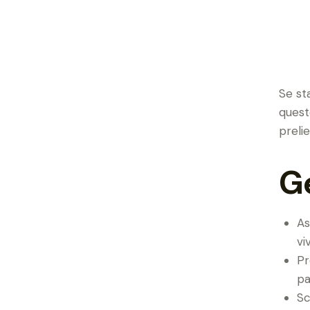
Se st
quest
preli
G
As
vi
Pr
pa
Sc