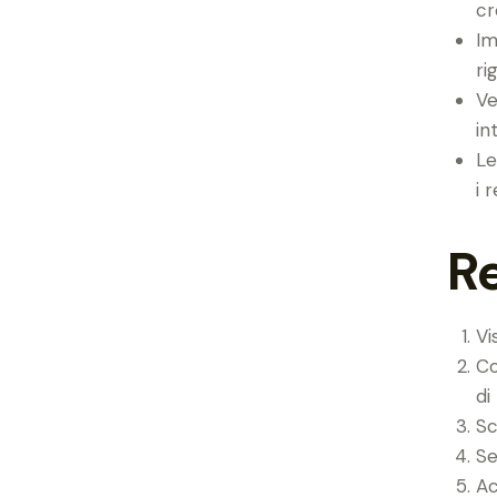
cr
Im
ri
Ve
in
Le
i 
Re
Vi
Co
di
Sc
Se
Ac