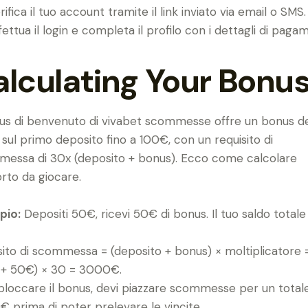
rifica il tuo account tramite il link inviato via email o SMS.
fettua il login e completa il profilo con i dettagli di paga
alculating Your Bonu
nus di benvenuto di vivabet scommesse offre un bonus d
sul primo deposito fino a 100€, con un requisito di
essa di 30x (deposito + bonus). Ecco come calcolare
orto da giocare.
pio:
Depositi 50€, ricevi 50€ di bonus. Il tuo saldo totale
.
sito di scommessa = (deposito + bonus) × moltiplicatore 
+ 50€) × 30 = 3000€.
bloccare il bonus, devi piazzare scommesse per un totale
 prima di poter prelevare le vincite.