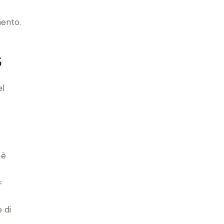
mento.
s
el
 è
=
 di