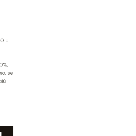
30 =
00%,
io, se
più
i