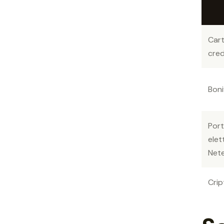
Cart
cred
Boni
Port
elett
Nete
Crip