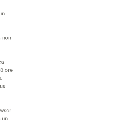
un
a non
ca
48 ore
.
nus
owser
a un