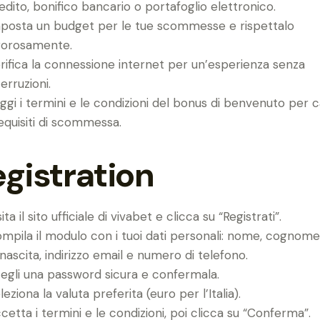
edito, bonifico bancario o portafoglio elettronico.
posta un budget per le tue scommesse e rispettalo
gorosamente.
rifica la connessione internet per un’esperienza senza
terruzioni.
ggi i termini e le condizioni del bonus di benvenuto per c
requisiti di scommessa.
gistration
sita il sito ufficiale di vivabet e clicca su “Registrati”.
mpila il modulo con i tuoi dati personali: nome, cognome
 nascita, indirizzo email e numero di telefono.
egli una password sicura e confermala.
leziona la valuta preferita (euro per l’Italia).
cetta i termini e le condizioni, poi clicca su “Conferma”.