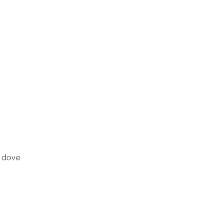
e dove