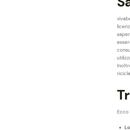
Sa
vivab
licen
saper
esser
consul
utiliz
Inolt
ricicl
T
Ecco 
Lo