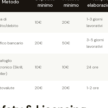
Metodo
minimo
minimo
elaboraz
a di
1-3 giorni
10€
20€
ito/debito
lavorativi
3-5 giorni
fico bancario
20€
50€
lavorativi
afoglio
ronico (Skrill,
10€
10€
24 ore
ller)
tovalute
20€
20€
1-2 ore