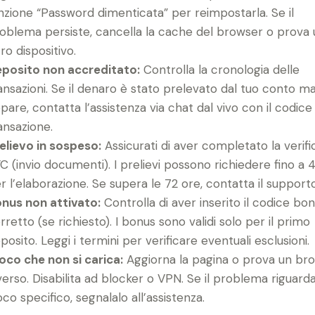
nzione “Password dimenticata” per reimpostarla. Se il
oblema persiste, cancella la cache del browser o prova 
tro dispositivo.
posito non accreditato:
Controlla la cronologia delle
ansazioni. Se il denaro è stato prelevato dal tuo conto m
pare, contatta l’assistenza via chat dal vivo con il codice
ansazione.
elievo in sospeso:
Assicurati di aver completato la verifi
C (invio documenti). I prelievi possono richiedere fino a 
r l’elaborazione. Se supera le 72 ore, contatta il supporto
nus non attivato:
Controlla di aver inserito il codice bo
rretto (se richiesto). I bonus sono validi solo per il primo
posito. Leggi i termini per verificare eventuali esclusioni.
oco che non si carica:
Aggiorna la pagina o prova un br
verso. Disabilita ad blocker o VPN. Se il problema riguard
oco specifico, segnalalo all’assistenza.