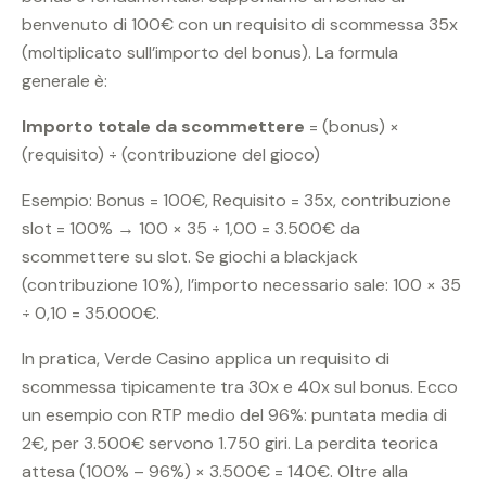
benvenuto di 100€ con un requisito di scommessa 35x
(moltiplicato sull’importo del bonus). La formula
generale è:
Importo totale da scommettere
= (bonus) ×
(requisito) ÷ (contribuzione del gioco)
Esempio: Bonus = 100€, Requisito = 35x, contribuzione
slot = 100% → 100 × 35 ÷ 1,00 = 3.500€ da
scommettere su slot. Se giochi a blackjack
(contribuzione 10%), l’importo necessario sale: 100 × 35
÷ 0,10 = 35.000€.
In pratica, Verde Casino applica un requisito di
scommessa tipicamente tra 30x e 40x sul bonus. Ecco
un esempio con RTP medio del 96%: puntata media di
2€, per 3.500€ servono 1.750 giri. La perdita teorica
attesa (100% – 96%) × 3.500€ = 140€. Oltre alla