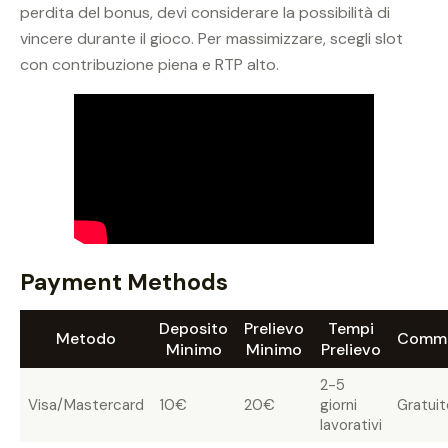
perdita del bonus, devi considerare la possibilità di
vincere durante il gioco. Per massimizzare, scegli slot
con contribuzione piena e RTP alto.
Payment Methods
Deposito
Prelievo
Tempi
Metodo
Commi
Minimo
Minimo
Prelievo
2-5
Visa/Mastercard
10€
20€
giorni
Gratuit
lavorativi