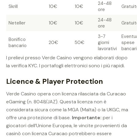
24-48
Skrill
10€
10€
Gratuit
ore
24-48
Neteller
10€
10€
Gratuit
ore
3-7
Eventua
Bonifico
20€
50€
giorni
spese
bancario
lavorativi
bancar
I prelievi presso Verde Casino vengono elaborati dopo
la verifica KYC. I portafogli elettronici sono i più rapidi.
Licence & Player Protection
Verde Casino opera con licenza rilasciata da Curacao
eGaming (n. 8048/JAZ). Questa licenza non è
considerata sicura come la MGA (Malta) o la UKGC, ma
offre una protezione di base.
Importante:
per i
giocatori dell’Unione Europea, le vincite provenienti da
casinò con licenza Curacao potrebbero essere