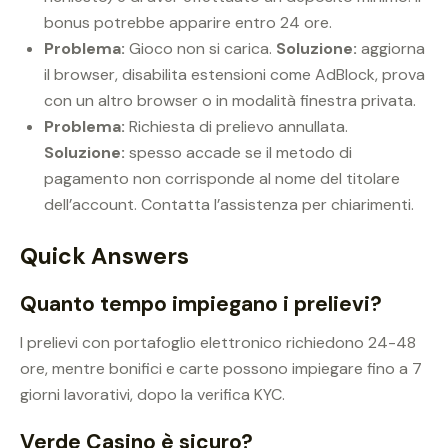
bonus potrebbe apparire entro 24 ore.
Problema:
Gioco non si carica.
Soluzione:
aggiorna
il browser, disabilita estensioni come AdBlock, prova
con un altro browser o in modalità finestra privata.
Problema:
Richiesta di prelievo annullata.
Soluzione:
spesso accade se il metodo di
pagamento non corrisponde al nome del titolare
dell’account. Contatta l’assistenza per chiarimenti.
Quick Answers
Quanto tempo impiegano i prelievi?
I prelievi con portafoglio elettronico richiedono 24-48
ore, mentre bonifici e carte possono impiegare fino a 7
giorni lavorativi, dopo la verifica KYC.
Verde Casino è sicuro?