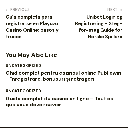
PREVIOUS
NEXT
Guía completa para
Unibet Login og
registrarse en Playuzu
Registrering – Steg-
Casino Online: pasos y
for-steg Guide for
trucos
Norske Spillere
You May Also Like
UNCATEGORIZED
Ghid complet pentru cazinoul online Publicwin
– înregistrare, bonusuri și retrageri
UNCATEGORIZED
Guide complet du casino en ligne – Tout ce
que vous devez savoir