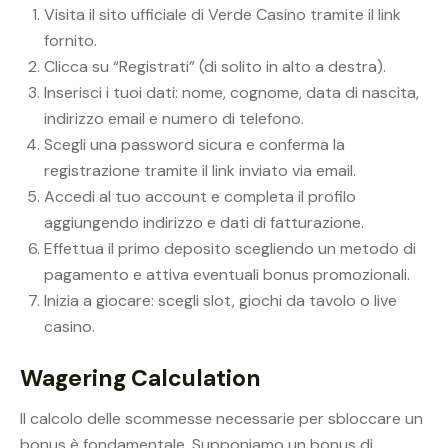
Visita il sito ufficiale di Verde Casino tramite il link
fornito.
Clicca su “Registrati” (di solito in alto a destra).
Inserisci i tuoi dati: nome, cognome, data di nascita,
indirizzo email e numero di telefono.
Scegli una password sicura e conferma la
registrazione tramite il link inviato via email.
Accedi al tuo account e completa il profilo
aggiungendo indirizzo e dati di fatturazione.
Effettua il primo deposito scegliendo un metodo di
pagamento e attiva eventuali bonus promozionali.
Inizia a giocare: scegli slot, giochi da tavolo o live
casino.
Wagering Calculation
Il calcolo delle scommesse necessarie per sbloccare un
bonus è fondamentale. Supponiamo un bonus di