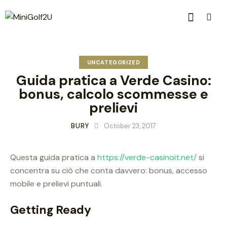
UNCATEGORIZED
Guida pratica a Verde Casino:
bonus, calcolo scommesse e
prelievi
BURY
October 23, 2017
Questa guida pratica a
https://verde-casinoit.net/
si
concentra su ciò che conta davvero: bonus, accesso
mobile e prelievi puntuali.
Getting Ready