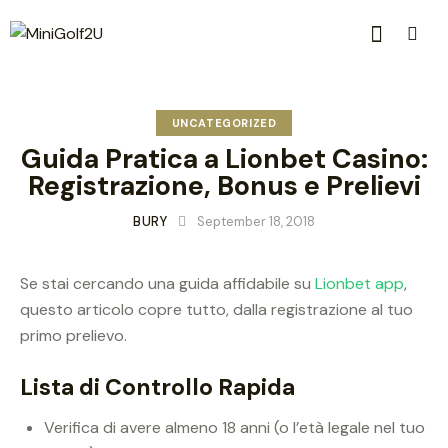
UNCATEGORIZED
Guida Pratica a Lionbet Casino:
Registrazione, Bonus e Prelievi
BURY
September 18, 2018
Se stai cercando una guida affidabile su
Lionbet app
,
questo articolo copre tutto, dalla registrazione al tuo
primo prelievo.
Lista di Controllo Rapida
Verifica di avere almeno 18 anni (o l’età legale nel tuo