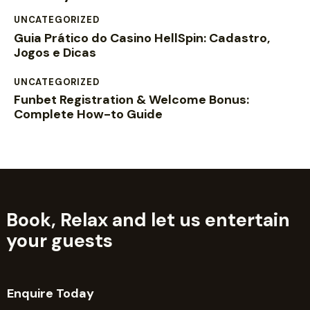
UNCATEGORIZED
Guia Prático do Casino HellSpin: Cadastro,
Jogos e Dicas
UNCATEGORIZED
Funbet Registration & Welcome Bonus:
Complete How-to Guide
Book, Relax and let us entertain
your guests
Enquire Today