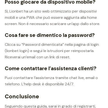
Posso giocare da dispositivo mobile?
Sì, Lionbet ha un sito web ottimizzato per dispositivi
mobili e una PWA che può essere aggiunta alla home
screen. Non è necessario scaricare un’app dallo store.
Cosa fare se dimentico la password?
Clicca su “Password dimenticata” nella pagina di login
(lionbet login) e segui le istruzioni per reimpostarla.
Riceverai un’email con un link di reset.
Come contattare l’assistenza clienti?
Puoi contattare l’assistenza tramite chat live, email o
telefono. L’help desk è disponibile 24/7.
Conclusione
Seguendo questa guida, sarai in grado di registrarti,