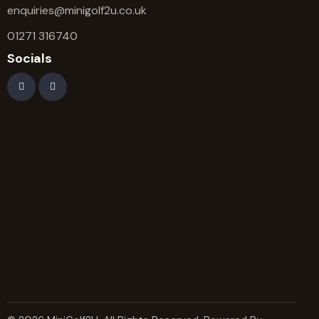
enquiries@minigolf2u.co.uk
01271 316740
Socials