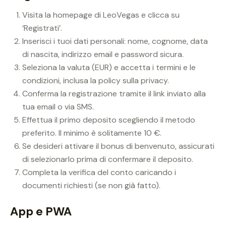
Visita la homepage di LeoVegas e clicca su
‘Registrati’.
Inserisci i tuoi dati personali: nome, cognome, data
di nascita, indirizzo email e password sicura.
Seleziona la valuta (EUR) e accetta i termini e le
condizioni, inclusa la policy sulla privacy.
Conferma la registrazione tramite il link inviato alla
tua email o via SMS.
Effettua il primo deposito scegliendo il metodo
preferito. Il minimo è solitamente 10 €.
Se desideri attivare il bonus di benvenuto, assicurati
di selezionarlo prima di confermare il deposito.
Completa la verifica del conto caricando i
documenti richiesti (se non già fatto).
App e PWA