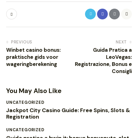
PREVIOUS
NEXT
Winbet casino bonus:
Guida Pratica a
praktische gids voor
LeoVegas:
wageringberekening
Registrazione, Bonus e
Consigli
You May Also Like
UNCATEGORIZED
Jackpot City Casino Guide: Free Spins, Slots &
Registration
UNCATEGORIZED
Guida pratica a bwin it: bonus benvenuto, slot