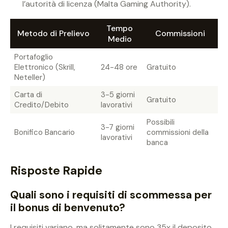
l’autorità di licenza (Malta Gaming Authority).
Tempo
Metodo di Prelievo
Commissioni
Medio
Portafoglio
Elettronico (Skrill,
24-48 ore
Gratuito
Neteller)
Carta di
3-5 giorni
Gratuito
Credito/Debito
lavorativi
Possibili
3-7 giorni
Bonifico Bancario
commissioni della
lavorativi
banca
Risposte Rapide
Quali sono i requisiti di scommessa per
il bonus di benvenuto?
I requisiti variano, ma solitamente sono 35x il deposito