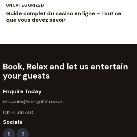
UNCATEGORIZED
Guide complet du casino en ligne – Tout ce
que vous devez savoir
Book, Relax and let us entertain
your guests
Enquire Today
enquiries@minigolf2u.co.uk
01271 316740
Socials