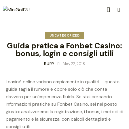
UNCATEGORIZED
Guida pratica a Fonbet Casino:
bonus, login e consigli utili
BURY
May 22, 2018
I casinò online variano ampiamente in qualità – questa
guida taglia il rumore e copre solo ciò che conta
davvero per un’esperienza fluida. Se stai cercando
informazioni pratiche su Fonbet Casino, sei nel posto
giusto: analizzeremo la registrazione, i bonus, i metodi di
pagamento e la sicurezza, con calcoli dettagliati e
consigli utili.