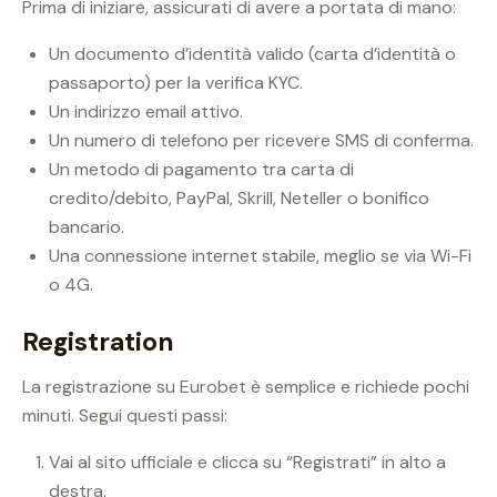
Prima di iniziare, assicurati di avere a portata di mano:
Un documento d’identità valido (carta d’identità o
passaporto) per la verifica KYC.
Un indirizzo email attivo.
Un numero di telefono per ricevere SMS di conferma.
Un metodo di pagamento tra carta di
credito/debito, PayPal, Skrill, Neteller o bonifico
bancario.
Una connessione internet stabile, meglio se via Wi-Fi
o 4G.
Registration
La registrazione su Eurobet è semplice e richiede pochi
minuti. Segui questi passi:
Vai al sito ufficiale e clicca su “Registrati” in alto a
destra.