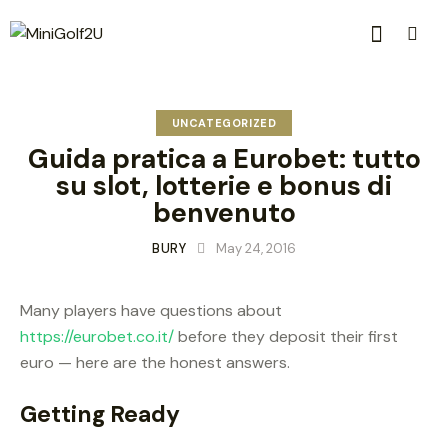
UNCATEGORIZED
Guida pratica a Eurobet: tutto
su slot, lotterie e bonus di
benvenuto
BURY
May 24, 2016
Many players have questions about
https://eurobet.co.it/
before they deposit their first
euro — here are the honest answers.
Getting Ready