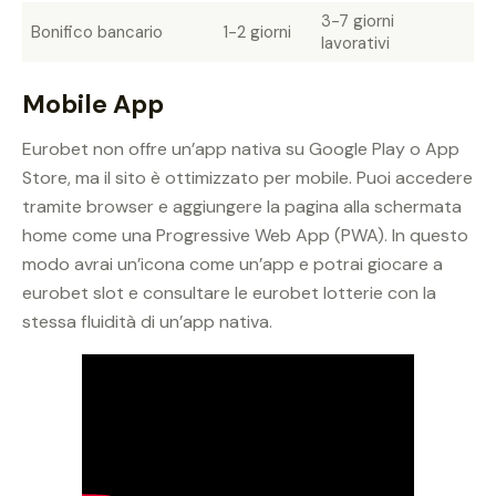
3-7 giorni
Bonifico bancario
1-2 giorni
lavorativi
Mobile App
Eurobet non offre un’app nativa su Google Play o App
Store, ma il sito è ottimizzato per mobile. Puoi accedere
tramite browser e aggiungere la pagina alla schermata
home come una Progressive Web App (PWA). In questo
modo avrai un’icona come un’app e potrai giocare a
eurobet slot e consultare le eurobet lotterie con la
stessa fluidità di un’app nativa.