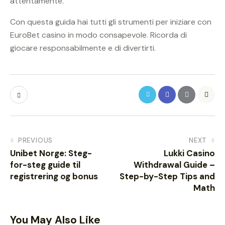
attentamente.
Con questa guida hai tutti gli strumenti per iniziare con
EuroBet casino in modo consapevole. Ricorda di
giocare responsabilmente e di divertirti.
PREVIOUS
NEXT
Unibet Norge: Steg-
Lukki Casino
for-steg guide til
Withdrawal Guide –
registrering og bonus
Step-by-Step Tips and
Math
You May Also Like