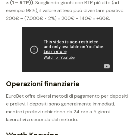
× (1 – RTP))
. Scegliendo giochi con RTP più alto (ad
esempio 98%), il valore atteso può diventare positivo:
200€ – (7.000€ × 2%) = 200€ – 140€ = +60€.
Operazioni finanziarie
EuroBet offre diversi metodi di pagamento per depositi
e prelievi. I depositi sono generalmente immediati,
mentre i prelievi richiedono da 24 ore a 5 giorni
lavorativi a seconda del metodo.