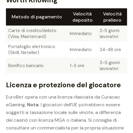
Worth Knowing
Velocità
Velocità
Metodo di pagamento
deposito
prelievo
Carte di credito/debito
2-5 giorni
Immediato
(Visa, Mastercard)
lavorativi
Portafoglio elettronico
Immediato
24-48 ore
(Skrill, Neteller)
3-5 giorni
Bonifico bancario
1-3 ore
lavorativi
Licenza e protezione del giocatore
EuroBet opera con una licenza rilasciata da Curacao
eGaming.
Nota:
I giocatori dell’UE potrebbero essere
soggetti a tassazione locale sulle vincite, a differenza
dei casinò con licenza MGA o italiana. Si consiglia di
consultare un commercialista per la propria situazione