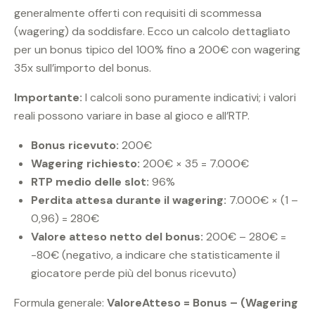
generalmente offerti con requisiti di scommessa
(wagering) da soddisfare. Ecco un calcolo dettagliato
per un bonus tipico del 100% fino a 200€ con wagering
35x sull’importo del bonus.
Importante:
I calcoli sono puramente indicativi; i valori
reali possono variare in base al gioco e all’RTP.
Bonus ricevuto:
200€
Wagering richiesto:
200€ × 35 = 7.000€
RTP medio delle slot:
96%
Perdita attesa durante il wagering:
7.000€ × (1 –
0,96) = 280€
Valore atteso netto del bonus:
200€ – 280€ =
-80€ (negativo, a indicare che statisticamente il
giocatore perde più del bonus ricevuto)
Formula generale:
ValoreAtteso = Bonus – (Wagering