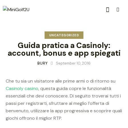
UNCATEGORIZED
Guida pratica a Casinoly:
account, bonus e app spiegati
BURY
September 10, 2016
Che tu sia un visitatore alle prime armi o di ritorno su
Casinoly casino
, questa guida copre le funzionalità
essenziali che devi conoscere. Di seguito troverai tutti i
passi per registrarti, sfruttare al meglio l’offerta di
benvenuto, utilizzare la app progressiva e scoprire quali
giochi offrono il miglior RTP.