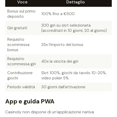
Voce
Dettaglio
Bonus sul primo
100% fino a €500
deposito
200 giri su slot selezionata
Giri gratuiti
(accreditati in 10 giorni, 20 al giorno)
Requisito
scommessa
35x l’importo del bonus
bonus
Requisito
40x la vincita dei giri
scommessa giri
Contribuzione
Slot 100%, giochi da tavolo 10-20%,
giochi
video poker 5%
Periodo validità
30 giorni dall’attivazione
App e guida PWA
Casinoly non dispone di un’applicazione nativa