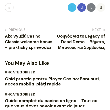
PREVIOUS
NEXT
Ako využiť Casino
Οδηγός για το Legacy of
Classic welcome bonus
Dead Demo – Βήματα,
– praktický sprievodca
Μπόνους και Συμβουλές
You May Also Like
UNCATEGORIZED
Ghid practic pentru Player Casino: Bonusuri,
acces mobil și plăți rapide
UNCATEGORIZED
Guide complet du casino en ligne – Tout ce
que vous devez savoir avant de jouer