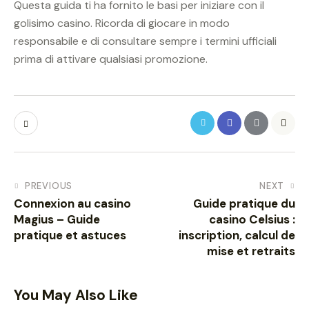
Questa guida ti ha fornito le basi per iniziare con il
golisimo casino. Ricorda di giocare in modo
responsabile e di consultare sempre i termini ufficiali
prima di attivare qualsiasi promozione.
PREVIOUS
NEXT
Connexion au casino
Guide pratique du
Magius – Guide
casino Celsius :
pratique et astuces
inscription, calcul de
mise et retraits
You May Also Like