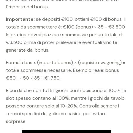
l’importo del bonus.
Importante:
se depositi €100, ottieni €100 di bonus. Il
totale da scommettere è: €100 (bonus) × 35 = €3.500.
In pratica dovrai piazzare scommesse per un totale di
€3.500 prima di poter prelevare le eventuali vincite
generate dal bonus.
Formula base: (importo bonus) × (requisito wagering) =
totale scommesse necessarie. Esempio reale: bonus
€50 → 50 × 35 = €1.750.
Ricorda che non tutti i giochi contribuiscono al 100%: le
slot spesso contano al 100%, mentre i giochi da tavolo
possono contare solo al 10-20%. Controlla sempre i
termini specifici del golisimo casino per evitare
sorprese.