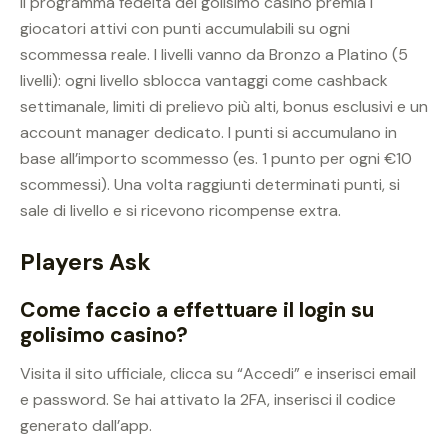
Il programma fedeltà del golisimo casino premia i
giocatori attivi con punti accumulabili su ogni
scommessa reale. I livelli vanno da Bronzo a Platino (5
livelli): ogni livello sblocca vantaggi come cashback
settimanale, limiti di prelievo più alti, bonus esclusivi e un
account manager dedicato. I punti si accumulano in
base all’importo scommesso (es. 1 punto per ogni €10
scommessi). Una volta raggiunti determinati punti, si
sale di livello e si ricevono ricompense extra.
Players Ask
Come faccio a effettuare il login su
golisimo casino?
Visita il sito ufficiale, clicca su “Accedi” e inserisci email
e password. Se hai attivato la 2FA, inserisci il codice
generato dall’app.