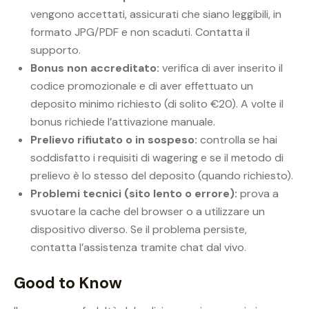
vengono accettati, assicurati che siano leggibili, in
formato JPG/PDF e non scaduti. Contatta il
supporto.
Bonus non accreditato:
verifica di aver inserito il
codice promozionale e di aver effettuato un
deposito minimo richiesto (di solito €20). A volte il
bonus richiede l’attivazione manuale.
Prelievo rifiutato o in sospeso:
controlla se hai
soddisfatto i requisiti di wagering e se il metodo di
prelievo è lo stesso del deposito (quando richiesto).
Problemi tecnici (sito lento o errore):
prova a
svuotare la cache del browser o a utilizzare un
dispositivo diverso. Se il problema persiste,
contatta l’assistenza tramite chat dal vivo.
Good to Know