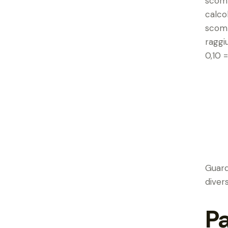
scomm
calco
scomm
raggi
0,10 
Guard
diver
P