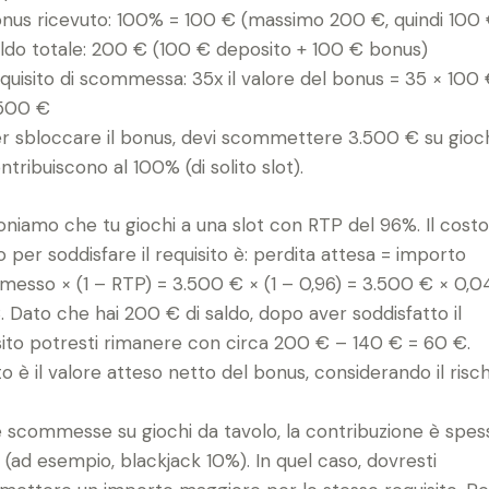
nus ricevuto: 100% = 100 € (massimo 200 €, quindi 100 
ldo totale: 200 € (100 € deposito + 100 € bonus)
quisito di scommessa: 35x il valore del bonus = 35 × 100 
500 €
r sbloccare il bonus, devi scommettere 3.500 € su gioc
ntribuiscono al 100% (di solito slot).
niamo che tu giochi a una slot con RTP del 96%. Il cost
o per soddisfare il requisito è: perdita attesa = importo
esso × (1 – RTP) = 3.500 € × (1 – 0,96) = 3.500 € × 0,0
. Dato che hai 200 € di saldo, dopo aver soddisfatto il
sito potresti rimanere con circa 200 € – 140 € = 60 €.
o è il valore atteso netto del bonus, considerando il risch
e scommesse su giochi da tavolo, la contribuzione è spes
 (ad esempio, blackjack 10%). In quel caso, dovresti