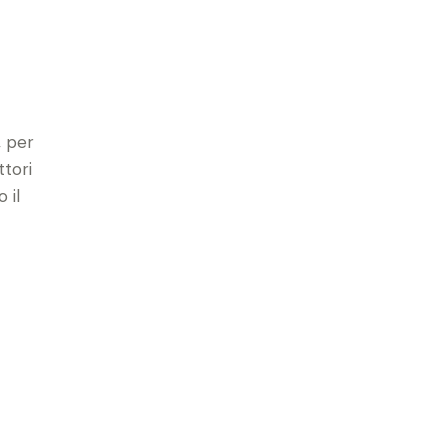
, per
ttori
 il