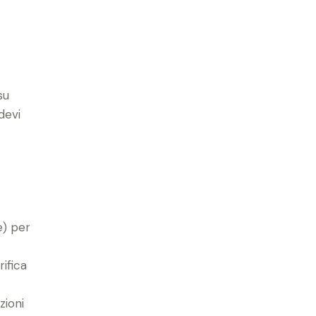
su
devi
e) per
ifica
zioni