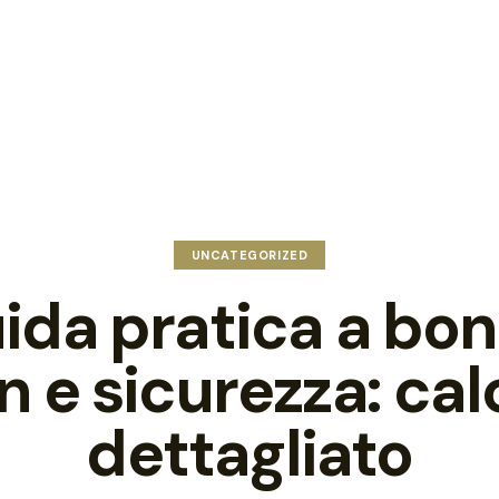
UNCATEGORIZED
ida pratica a bon
in e sicurezza: cal
dettagliato