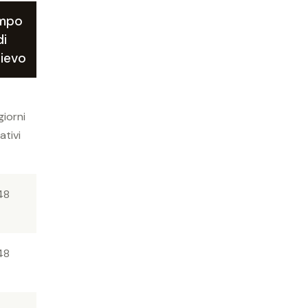
mpo
di
lievo
giorni
ativi
48
48