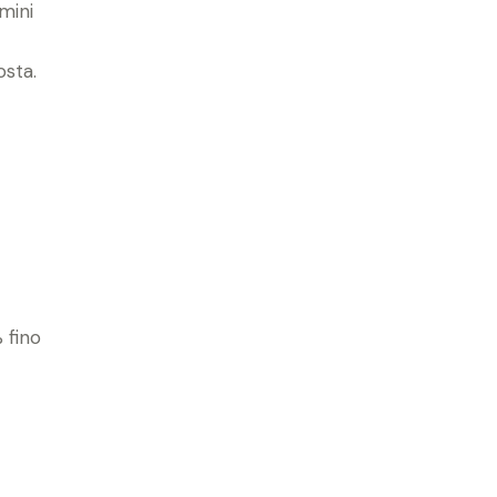
mini
osta.
 fino