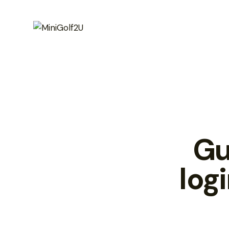
Gu
log