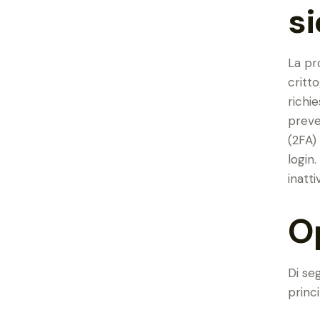
s
La pr
critto
richie
preven
(2FA)
login
inattiv
Op
Di se
princi