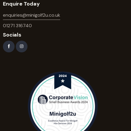
Enquire Today
enquiries@minigolf2u.co.uk
01271 316740
Socials