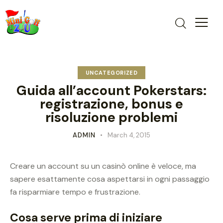
UNCATEGORIZED
Guida all’account Pokerstars:
registrazione, bonus e
risoluzione problemi
ADMIN
March 4, 2015
Creare un account su un casinò online è veloce, ma
sapere esattamente cosa aspettarsi in ogni passaggio
fa risparmiare tempo e frustrazione.
Cosa serve prima di iniziare