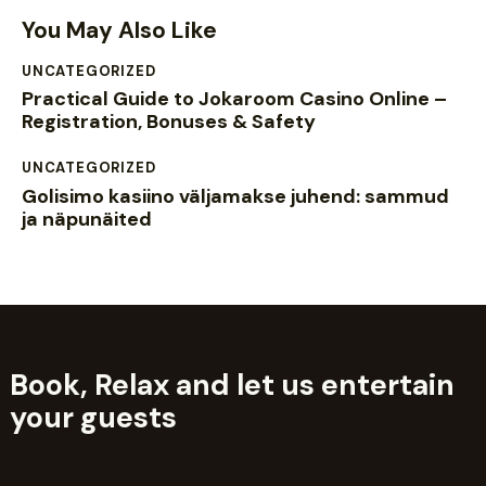
You May Also Like
UNCATEGORIZED
Practical Guide to Jokaroom Casino Online –
Registration, Bonuses & Safety
UNCATEGORIZED
Golisimo kasiino väljamakse juhend: sammud
ja näpunäited
Book, Relax and let us entertain
your guests