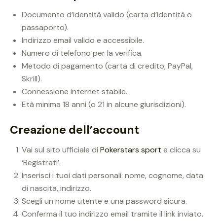
Documento d’identità valido (carta d’identità o
passaporto).
Indirizzo email valido e accessibile.
Numero di telefono per la verifica.
Metodo di pagamento (carta di credito, PayPal,
Skrill).
Connessione internet stabile.
Età minima 18 anni (o 21 in alcune giurisdizioni).
Creazione dell’account
Vai sul sito ufficiale di
Pokerstars sport
e clicca su
‘Registrati’.
Inserisci i tuoi dati personali: nome, cognome, data
di nascita, indirizzo.
Scegli un nome utente e una password sicura.
Conferma il tuo indirizzo email tramite il link inviato.