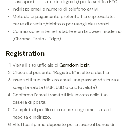
passaporto o patente di guida) per la verifica KYC.
Indirizzo email e numero di telefono attivi.
Metodo di pagamento preferito tra criptovalute,
carte di credito/debito o portafogli elettronici.
Connessione internet stabile e un browser moderno
(Chrome, Firefox, Edge).
Registration
Visita il sito ufficiale di
Gamdom login
.
Clicca sul pulsante “Registrati” in alto a destra.
Inserisci il tuo indirizzo email, una password sicura e
scegli la valuta (EUR, USD o criptovaluta).
Conferma l’email tramite il link inviato nella tua
casella di posta.
Completa il profilo con nome, cognome, data di
nascita e indirizzo.
Effettua il primo deposito per attivare il bonus di