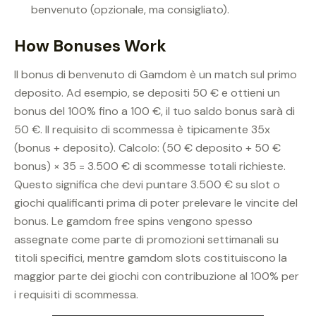
benvenuto (opzionale, ma consigliato).
How Bonuses Work
Il bonus di benvenuto di Gamdom è un match sul primo
deposito. Ad esempio, se depositi 50 € e ottieni un
bonus del 100% fino a 100 €, il tuo saldo bonus sarà di
50 €. Il requisito di scommessa è tipicamente 35x
(bonus + deposito). Calcolo: (50 € deposito + 50 €
bonus) × 35 = 3.500 € di scommesse totali richieste.
Questo significa che devi puntare 3.500 € su slot o
giochi qualificanti prima di poter prelevare le vincite del
bonus. Le gamdom free spins vengono spesso
assegnate come parte di promozioni settimanali su
titoli specifici, mentre gamdom slots costituiscono la
maggior parte dei giochi con contribuzione al 100% per
i requisiti di scommessa.