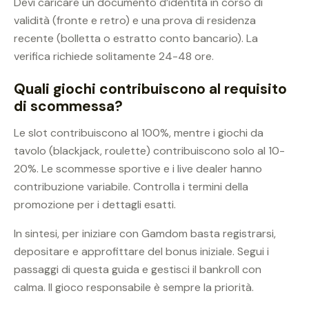
Devi caricare un documento d’identità in corso di
validità (fronte e retro) e una prova di residenza
recente (bolletta o estratto conto bancario). La
verifica richiede solitamente 24-48 ore.
Quali giochi contribuiscono al requisito
di scommessa?
Le slot contribuiscono al 100%, mentre i giochi da
tavolo (blackjack, roulette) contribuiscono solo al 10-
20%. Le scommesse sportive e i live dealer hanno
contribuzione variabile. Controlla i termini della
promozione per i dettagli esatti.
In sintesi, per iniziare con Gamdom basta registrarsi,
depositare e approfittare del bonus iniziale. Segui i
passaggi di questa guida e gestisci il bankroll con
calma. Il gioco responsabile è sempre la priorità.