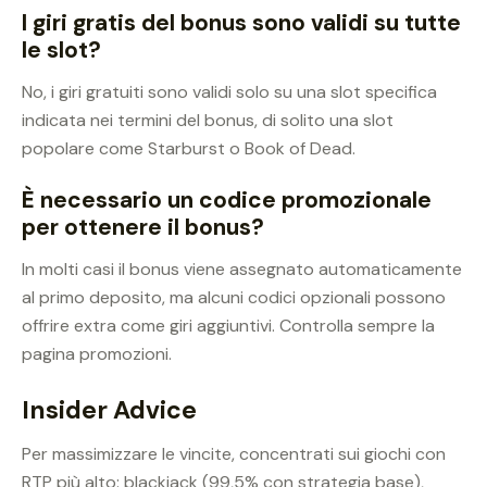
I giri gratis del bonus sono validi su tutte
le slot?
No, i giri gratuiti sono validi solo su una slot specifica
indicata nei termini del bonus, di solito una slot
popolare come Starburst o Book of Dead.
È necessario un codice promozionale
per ottenere il bonus?
In molti casi il bonus viene assegnato automaticamente
al primo deposito, ma alcuni codici opzionali possono
offrire extra come giri aggiuntivi. Controlla sempre la
pagina promozioni.
Insider Advice
Per massimizzare le vincite, concentrati sui giochi con
RTP più alto: blackjack (99,5% con strategia base),