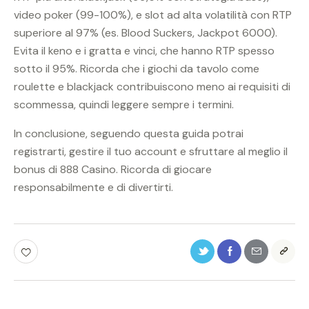
video poker (99-100%), e slot ad alta volatilità con RTP
superiore al 97% (es. Blood Suckers, Jackpot 6000).
Evita il keno e i gratta e vinci, che hanno RTP spesso
sotto il 95%. Ricorda che i giochi da tavolo come
roulette e blackjack contribuiscono meno ai requisiti di
scommessa, quindi leggere sempre i termini.
In conclusione, seguendo questa guida potrai
registrarti, gestire il tuo account e sfruttare al meglio il
bonus di 888 Casino. Ricorda di giocare
responsabilmente e di divertirti.