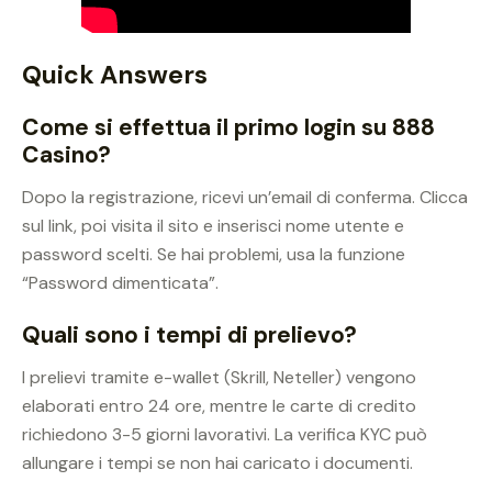
Quick Answers
Come si effettua il primo login su 888
Casino?
Dopo la registrazione, ricevi un’email di conferma. Clicca
sul link, poi visita il sito e inserisci nome utente e
password scelti. Se hai problemi, usa la funzione
“Password dimenticata”.
Quali sono i tempi di prelievo?
I prelievi tramite e-wallet (Skrill, Neteller) vengono
elaborati entro 24 ore, mentre le carte di credito
richiedono 3-5 giorni lavorativi. La verifica KYC può
allungare i tempi se non hai caricato i documenti.