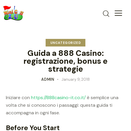
UNCATEGORIZED
Guida a 888 Casino:
registrazione, bonus e
strategie
ADMIN
January 9, 2018
Iniziare con
https://888casino-it.co.it/
è semplice una
volta che si conoscono i passaggi: questa guida ti
accompagna in ogni fase.
Before You Start