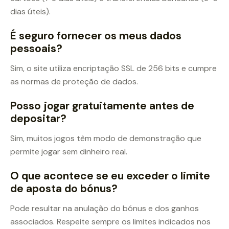
dias úteis).
É seguro fornecer os meus dados
pessoais?
Sim, o site utiliza encriptação SSL de 256 bits e cumpre
as normas de proteção de dados.
Posso jogar gratuitamente antes de
depositar?
Sim, muitos jogos têm modo de demonstração que
permite jogar sem dinheiro real.
O que acontece se eu exceder o limite
de aposta do bónus?
Pode resultar na anulação do bónus e dos ganhos
associados. Respeite sempre os limites indicados nos