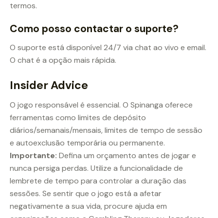
termos.
Como posso contactar o suporte?
O suporte está disponível 24/7 via chat ao vivo e email.
O chat é a opção mais rápida.
Insider Advice
O jogo responsável é essencial. O Spinanga oferece
ferramentas como limites de depósito
diários/semanais/mensais, limites de tempo de sessão
e autoexclusão temporária ou permanente.
Importante:
Defina um orçamento antes de jogar e
nunca persiga perdas. Utilize a funcionalidade de
lembrete de tempo para controlar a duração das
sessões. Se sentir que o jogo está a afetar
negativamente a sua vida, procure ajuda em