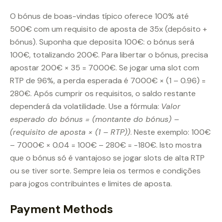
O bónus de boas-vindas típico oferece 100% até
500€ com um requisito de aposta de 35x (depósito +
bónus). Suponha que deposita 100€: o bónus será
100€, totalizando 200€. Para libertar o bónus, precisa
apostar 200€ × 35 = 7000€. Se jogar uma slot com
RTP de 96%, a perda esperada é 7000€ × (1 – 0.96) =
280€. Após cumprir os requisitos, o saldo restante
dependerá da volatilidade. Use a fórmula:
Valor
esperado do bónus = (montante do bónus) –
(requisito de aposta × (1 – RTP))
. Neste exemplo: 100€
– 7000€ × 0.04 = 100€ – 280€ = -180€. Isto mostra
que o bónus só é vantajoso se jogar slots de alta RTP
ou se tiver sorte. Sempre leia os termos e condições
para jogos contribuintes e limites de aposta.
Payment Methods