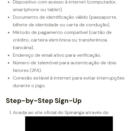
Dispositivo com acesso à internet (computador,
smartphone ou tablet).
Documento de identificação válido (passaporte,
bilhete de identidade ou carta de condução).
Método de pagamento compatível (cartão de
crédito, carteira eletrónica ou transferência
bancária).
Endereço de email ativo para verificação.
Número de telemóvel para autenticação de dois
fatores (2FA).
Conexão estável à internet para evitar interrupções
durante o jogo.
Step-by-Step Sign-Up
Aceda ao site oficial do Spinanga através do