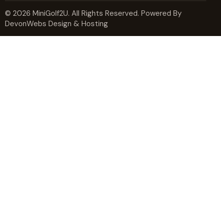
© 2026 MiniGolf2U. All Rights Reserved. Powered By
DevonWebs Design & Hosting