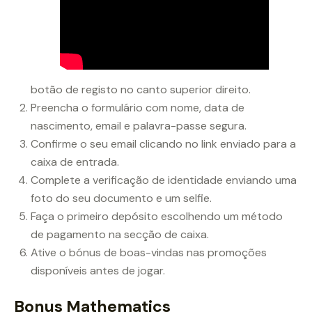
botão de registo no canto superior direito.
Preencha o formulário com nome, data de
nascimento, email e palavra-passe segura.
Confirme o seu email clicando no link enviado para a
caixa de entrada.
Complete a verificação de identidade enviando uma
foto do seu documento e um selfie.
Faça o primeiro depósito escolhendo um método
de pagamento na secção de caixa.
Ative o bónus de boas-vindas nas promoções
disponíveis antes de jogar.
Bonus Mathematics