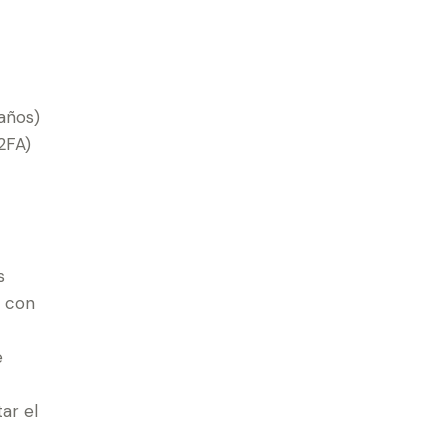
 años)
2FA)
s
o con
e
ar el