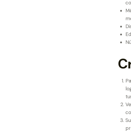
co
Mé
mo
Di
Ed
Nú
C
Pa
lo
tu
Ve
co
Su
pr