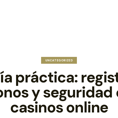
UNCATEGORIZED
a práctica: regis
nos y seguridad 
casinos online