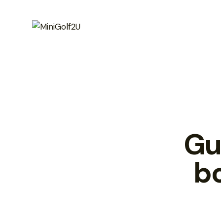
Guí
bo