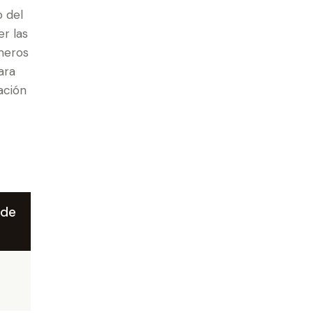
 del
er las
meros
ara
ación
 de
o