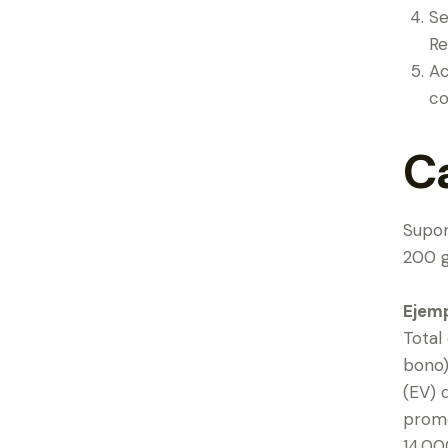
Se
Re
Ac
co
C
Supon
200 g
Ejemp
Total
bono)
(EV) 
prome
14.00