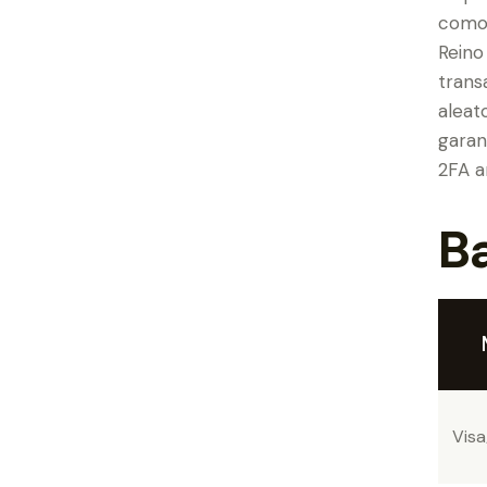
como 
Reino
trans
aleat
garan
2FA a
B
Vis