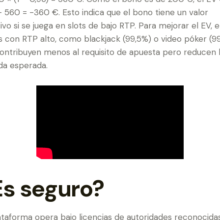
 560 = -360 €. Esto indica que el bono tiene un valor
ivo si se juega en slots de bajo RTP. Para mejorar el EV, e
s con RTP alto, como blackjack (99,5%) o video póker (99
ontribuyen menos al requisito de apuesta pero reducen 
da esperada.
Es seguro?
ataforma opera bajo licencias de autoridades reconocida