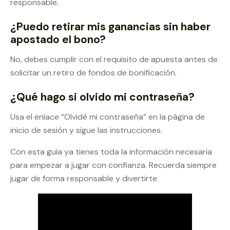
responsable.
¿Puedo retirar mis ganancias sin haber
apostado el bono?
No, debes cumplir con el requisito de apuesta antes de
solicitar un retiro de fondos de bonificación.
¿Qué hago si olvido mi contraseña?
Usa el enlace “Olvidé mi contraseña” en la página de
inicio de sesión y sigue las instrucciones.
Con esta guía ya tienes toda la información necesaria
para empezar a jugar con confianza. Recuerda siempre
jugar de forma responsable y divertirte.