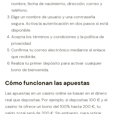
nombre, fecha de nacimiento, dirección, correo y
teléfono.
Elige un nombre de usuario y una contraseña
segura. Activa la autenticación en dos pasos si está
disponible.
Acepta los términos y condiciones y la política de
privacidad.
Confirma tu correo electrónico mediante el enlace
que recibirás.
Realiza tu primer depósito para activar cualquier
bono de bienvenida.
Cómo funcionan las apuestas
Las apuestas en un casino online se basan en el dinero
real que depositas. Por ejemplo, si depositas 100 € y el
casino te ofrece un bono del 100% hasta 200 €, tu
saldo total será de 200 €. Sin embargo, para retirar