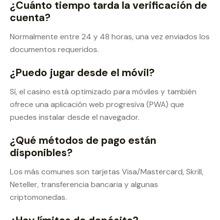
¿Cuánto tiempo tarda la verificación de
cuenta?
Normalmente entre 24 y 48 horas, una vez enviados los
documentos requeridos.
¿Puedo jugar desde el móvil?
Sí, el casino está optimizado para móviles y también
ofrece una aplicación web progresiva (PWA) que
puedes instalar desde el navegador.
¿Qué métodos de pago están
disponibles?
Los más comunes son tarjetas Visa/Mastercard, Skrill,
Neteller, transferencia bancaria y algunas
criptomonedas.