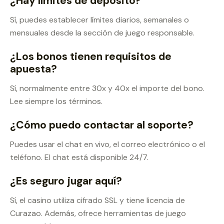
¿Hay límites de depósito?
Sí, puedes establecer límites diarios, semanales o
mensuales desde la sección de juego responsable.
¿Los bonos tienen requisitos de
apuesta?
Sí, normalmente entre 30x y 40x el importe del bono.
Lee siempre los términos.
¿Cómo puedo contactar al soporte?
Puedes usar el chat en vivo, el correo electrónico o el
teléfono. El chat está disponible 24/7.
¿Es seguro jugar aquí?
Sí, el casino utiliza cifrado SSL y tiene licencia de
Curazao. Además, ofrece herramientas de juego