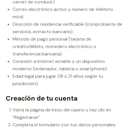
carnet de conducir).
Correo electrónico activo y número de teléfono
móvil.
Dirección de residencia verificable (comprobante de
servicios, extracto bancario).
Método de pago personal (tarjeta de
crédito/débito, monedero electrónico o
transferencia bancaria).
Conexión a internet estable y un dispositivo
moderno (ordenador, tableta o smartphone).
Edad legal para jugar (18 o 21 años según tu
jurisdicción).
Creación de tu cuenta
Visita la página de inicio del casino y haz clic en
“Registrarse”.
Completa el formulario con tus datos personales: