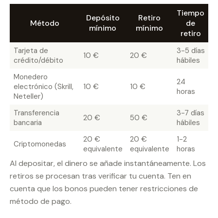
Tiempo
Depósito
Retiro
Método
de
mínimo
mínimo
retiro
Tarjeta de
3-5 días
10 €
20 €
crédito/débito
hábiles
Monedero
24
electrónico (Skrill,
10 €
10 €
horas
Neteller)
Transferencia
3-7 días
20 €
50 €
bancaria
hábiles
20 €
20 €
1-2
Criptomonedas
equivalente
equivalente
horas
Al depositar, el dinero se añade instantáneamente. Los
retiros se procesan tras verificar tu cuenta. Ten en
cuenta que los bonos pueden tener restricciones de
método de pago.