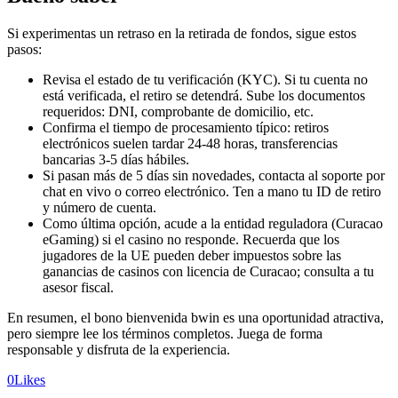
Si experimentas un retraso en la retirada de fondos, sigue estos
pasos:
Revisa el estado de tu verificación (KYC). Si tu cuenta no
está verificada, el retiro se detendrá. Sube los documentos
requeridos: DNI, comprobante de domicilio, etc.
Confirma el tiempo de procesamiento típico: retiros
electrónicos suelen tardar 24-48 horas, transferencias
bancarias 3-5 días hábiles.
Si pasan más de 5 días sin novedades, contacta al soporte por
chat en vivo o correo electrónico. Ten a mano tu ID de retiro
y número de cuenta.
Como última opción, acude a la entidad reguladora (Curacao
eGaming) si el casino no responde. Recuerda que los
jugadores de la UE pueden deber impuestos sobre las
ganancias de casinos con licencia de Curacao; consulta a tu
asesor fiscal.
En resumen, el bono bienvenida bwin es una oportunidad atractiva,
pero siempre lee los términos completos. Juega de forma
responsable y disfruta de la experiencia.
0
Likes