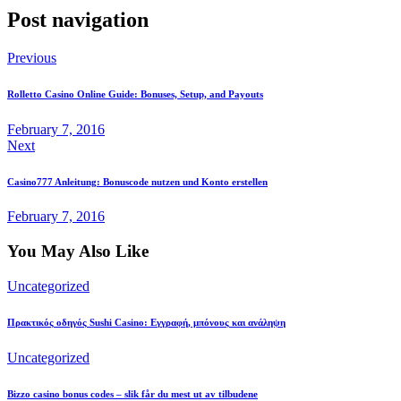
Post navigation
Previous
Rolletto Casino Online Guide: Bonuses, Setup, and Payouts
February 7, 2016
Next
Casino777 Anleitung: Bonuscode nutzen und Konto erstellen
February 7, 2016
You May Also Like
Uncategorized
Πρακτικός οδηγός Sushi Casino: Εγγραφή, μπόνους και ανάληψη
Uncategorized
Bizzo casino bonus codes – slik får du mest ut av tilbudene