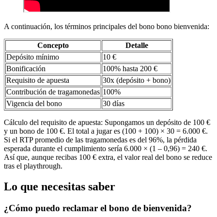
A continuación, los términos principales del bono bono bienvenida:
Concepto
Detalle
Depósito mínimo
10 €
Bonificación
100% hasta 200 €
Requisito de apuesta
30x (depósito + bono)
Contribución de tragamonedas
100%
Vigencia del bono
30 días
Cálculo del requisito de apuesta: Supongamos un depósito de 100 €
y un bono de 100 €. El total a jugar es (100 + 100) × 30 = 6.000 €.
Si el RTP promedio de las tragamonedas es del 96%, la pérdida
esperada durante el cumplimiento sería 6.000 × (1 – 0,96) = 240 €.
Así que, aunque recibas 100 € extra, el valor real del bono se reduce
tras el playthrough.
Lo que necesitas saber
¿Cómo puedo reclamar el bono de bienvenida?