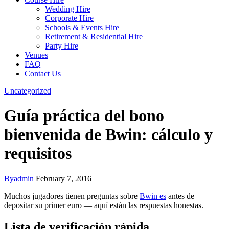
Wedding Hire
Corporate Hire
Schools & Events Hire
Retirement & Residential Hire
Party Hire
Venues
FAQ
Contact Us
Uncategorized
Guía práctica del bono
bienvenida de Bwin: cálculo y
requisitos
By
admin
February 7, 2016
Muchos jugadores tienen preguntas sobre
Bwin es
antes de
depositar su primer euro — aquí están las respuestas honestas.
Lista de verificación rápida