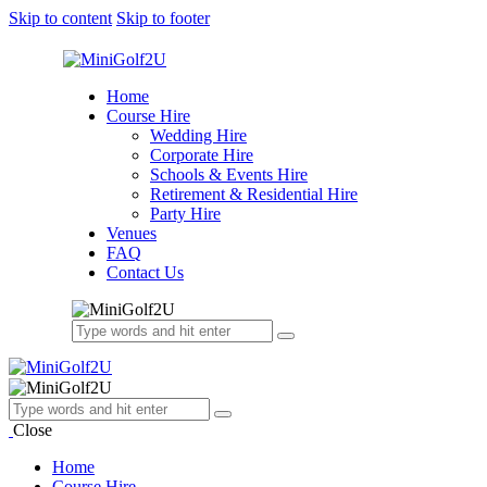
Skip to content
Skip to footer
Home
Course Hire
Wedding Hire
Corporate Hire
Schools & Events Hire
Retirement & Residential Hire
Party Hire
Venues
FAQ
Contact Us
Close
Home
Course Hire