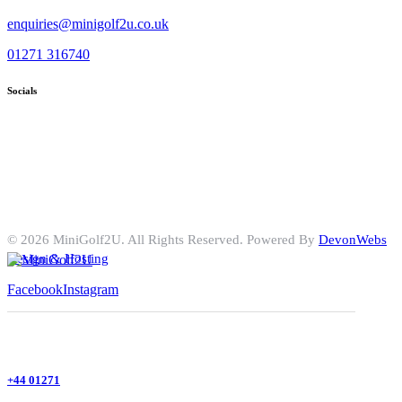
enquiries@minigolf2u.co.uk
01271 316740
Socials
© 2026 MiniGolf2U. All Rights Reserved. Powered By
DevonWebs
Design & Hosting
Facebook
Instagram
+44 01271