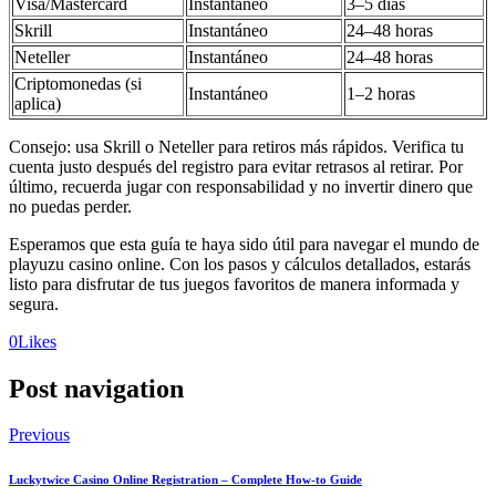
Visa/Mastercard
Instantáneo
3–5 días
Skrill
Instantáneo
24–48 horas
Neteller
Instantáneo
24–48 horas
Criptomonedas (si
Instantáneo
1–2 horas
aplica)
Consejo: usa Skrill o Neteller para retiros más rápidos. Verifica tu
cuenta justo después del registro para evitar retrasos al retirar. Por
último, recuerda jugar con responsabilidad y no invertir dinero que
no puedas perder.
Esperamos que esta guía te haya sido útil para navegar el mundo de
playuzu casino online. Con los pasos y cálculos detallados, estarás
listo para disfrutar de tus juegos favoritos de manera informada y
segura.
0
Likes
Post navigation
Previous
Luckytwice Casino Online Registration – Complete How-to Guide