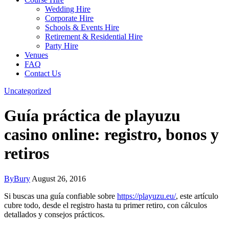
Wedding Hire
Corporate Hire
Schools & Events Hire
Retirement & Residential Hire
Party Hire
Venues
FAQ
Contact Us
Uncategorized
Guía práctica de playuzu
casino online: registro, bonos y
retiros
By
Bury
August 26, 2016
Si buscas una guía confiable sobre
https://playuzu.eu/
, este artículo
cubre todo, desde el registro hasta tu primer retiro, con cálculos
detallados y consejos prácticos.