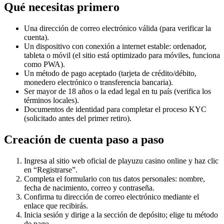
Qué necesitas primero
Una dirección de correo electrónico válida (para verificar la
cuenta).
Un dispositivo con conexión a internet estable: ordenador,
tableta o móvil (el sitio está optimizado para móviles, funciona
como PWA).
Un método de pago aceptado (tarjeta de crédito/débito,
monedero electrónico o transferencia bancaria).
Ser mayor de 18 años o la edad legal en tu país (verifica los
términos locales).
Documentos de identidad para completar el proceso KYC
(solicitado antes del primer retiro).
Creación de cuenta paso a paso
Ingresa al sitio web oficial de playuzu casino online y haz clic
en “Registrarse”.
Completa el formulario con tus datos personales: nombre,
fecha de nacimiento, correo y contraseña.
Confirma tu dirección de correo electrónico mediante el
enlace que recibirás.
Inicia sesión y dirige a la sección de depósito; elige tu método
de pago.