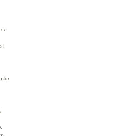
e o
l.
 não
s
.
om