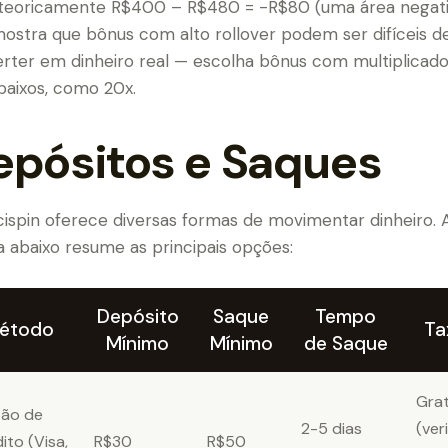
 teoricamente R$400 – R$480 = -R$80 (uma área negati
mostra que bônus com alto rollover podem ser difíceis d
rter em dinheiro real — escolha bônus com multiplicad
baixos, como 20x.
epósitos e Saques
cispin oferece diversas formas de movimentar dinheiro. 
a abaixo resume as principais opções:
Depósito
Saque
Tempo
étodo
Ta
Mínimo
Mínimo
de Saque
Grat
tão de
2-5 dias
(ver
ito (Visa,
R$30
R$50