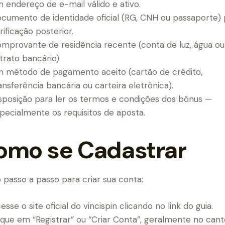
 endereço de e-mail válido e ativo.
cumento de identidade oficial (RG, CNH ou passaporte) 
rificação posterior.
mprovante de residência recente (conta de luz, água ou
trato bancário).
 método de pagamento aceito (cartão de crédito,
ansferência bancária ou carteira eletrônica).
sposição para ler os termos e condições dos bônus —
pecialmente os requisitos de aposta.
omo se Cadastrar
o passo a passo para criar sua conta:
esse o site oficial do vincispin clicando no link do guia.
ique em “Registrar” ou “Criar Conta”, geralmente no cant