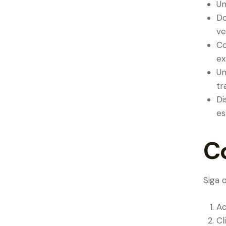
Um
Do
ve
Co
ex
Um
tr
Di
es
C
Siga 
Ac
Cl