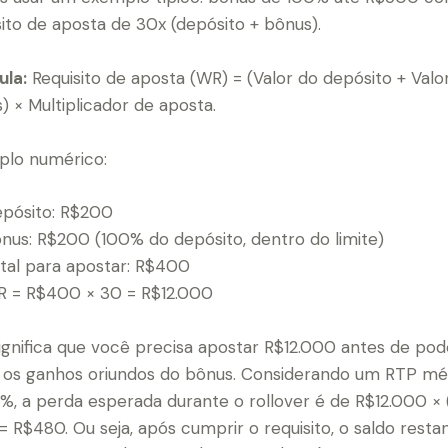
sito de aposta de 30x (depósito + bônus).
ula:
Requisito de aposta (WR) = (Valor do depósito + Valo
) × Multiplicador de aposta.
plo numérico:
pósito: R$200
nus: R$200 (100% do depósito, dentro do limite)
tal para apostar: R$400
 = R$400 × 30 = R$12.000
significa que você precisa apostar R$12.000 antes de pod
 os ganhos oriundos do bônus. Considerando um RTP mé
%, a perda esperada durante o rollover é de R$12.000 × 
 = R$480. Ou seja, após cumprir o requisito, o saldo resta