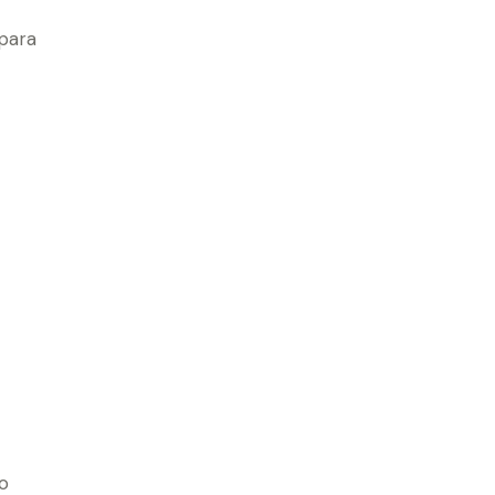
para
o