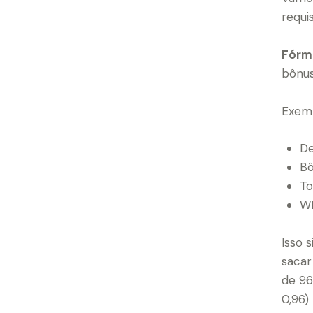
requi
Fórm
bônus
Exem
De
Bô
To
WR
Isso 
sacar
de 96
0,96)