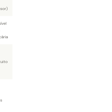
m
sor)
ível
a
cária
uito
as