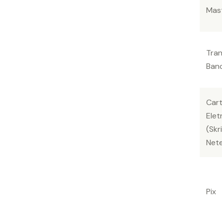
Mas
Tran
Banc
Cart
Elet
(Skril
Nete
Pix