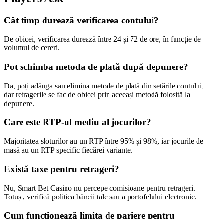
Cât timp durează verificarea contului?
De obicei, verificarea durează între 24 și 72 de ore, în funcție de
volumul de cereri.
Pot schimba metoda de plată după depunere?
Da, poți adăuga sau elimina metode de plată din setările contului,
dar retragerile se fac de obicei prin aceeași metodă folosită la
depunere.
Care este RTP-ul mediu al jocurilor?
Majoritatea sloturilor au un RTP între 95% și 98%, iar jocurile de
masă au un RTP specific fiecărei variante.
Există taxe pentru retrageri?
Nu, Smart Bet Casino nu percepe comisioane pentru retrageri.
Totuși, verifică politica băncii tale sau a portofelului electronic.
Cum funcționează limita de pariere pentru