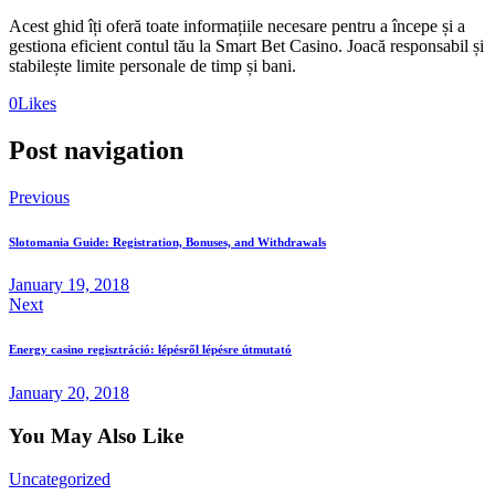
Acest ghid îți oferă toate informațiile necesare pentru a începe și a
gestiona eficient contul tău la Smart Bet Casino. Joacă responsabil și
stabilește limite personale de timp și bani.
0
Likes
Post navigation
Previous
Slotomania Guide: Registration, Bonuses, and Withdrawals
January 19, 2018
Next
Energy casino regisztráció: lépésről lépésre útmutató
January 20, 2018
You May Also Like
Uncategorized