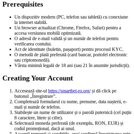
Prerequisites
Un dispozitiv modern (PC, telefon sau tabletă) cu conexiune
la internet stabilă.
Un browser actualizat (Chrome, Firefox, Safari) pentru a
accesa versiunea mobilă optimizată.
O adresă de e-mail validă și un număr de telefon pentru
verificarea contului.
Act de identitate (buletin, pașaport) pentru procesul KYC.
O metodă de plată preferată (card bancar, portofel electronic
sau criptomonedă).
Vârsta minimă legală de 18 ani (sau 21 în anumite jurisdicții).
Creating Your Account
Accesează site-ul
https://smartbet-ro.org/
și dă click pe
butonul „Înregistrare”.
Completează formularul cu nume, prenume, data nașterii, e-
mail și număr de telefon.
Stabilește un nume de utilizator și o parolă puternică (cel puțin
8 caractere, litere și cifre).
Selectează moneda preferată (de exemplu, RON, EUR) și
codul promoțional, dacă ai unul.
Acceptă termenii și condițiile, apoi confirmă înregistrarea prin