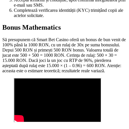
e-mail sau SMS.
Completează verificarea identității (KYC) trimițând copii ale
actelor solicitate.
Bonus Mathematics
Să presupunem că Smart Bet Casino oferă un bonus de bun venit de
100% până la 1000 RON, cu un rulaj de 30x pe suma bonusului.
Depui 500 RON și primești 500 RON bonus. Valoarea totală de
jucat este 500 + 500 = 1000 RON. Cerința de rulaj: 500 × 30 =
15.000 RON. Dacă joci la un joc cu RTP de 96%, pierderea
așteptată după rulaj este 15.000 × (1 – 0.96) = 600 RON. Atenție:
aceasta este o estimare teoretică; rezultatele reale variază.