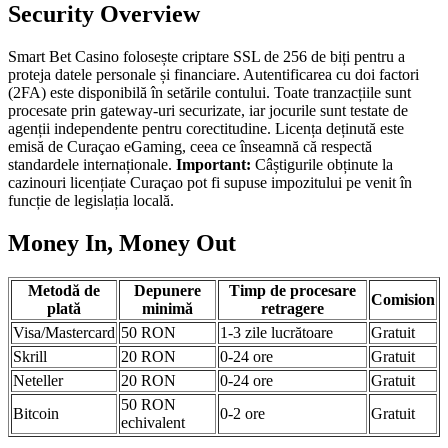
Security Overview
Smart Bet Casino folosește criptare SSL de 256 de biți pentru a
proteja datele personale și financiare. Autentificarea cu doi factori
(2FA) este disponibilă în setările contului. Toate tranzacțiile sunt
procesate prin gateway-uri securizate, iar jocurile sunt testate de
agenții independente pentru corectitudine. Licența deținută este
emisă de Curaçao eGaming, ceea ce înseamnă că respectă
standardele internaționale.
Important:
Câștigurile obținute la
cazinouri licențiate Curaçao pot fi supuse impozitului pe venit în
funcție de legislația locală.
Money In, Money Out
Metodă de
Depunere
Timp de procesare
Comision
plată
minimă
retragere
Visa/Mastercard
50 RON
1-3 zile lucrătoare
Gratuit
Skrill
20 RON
0-24 ore
Gratuit
Neteller
20 RON
0-24 ore
Gratuit
50 RON
Bitcoin
0-2 ore
Gratuit
echivalent