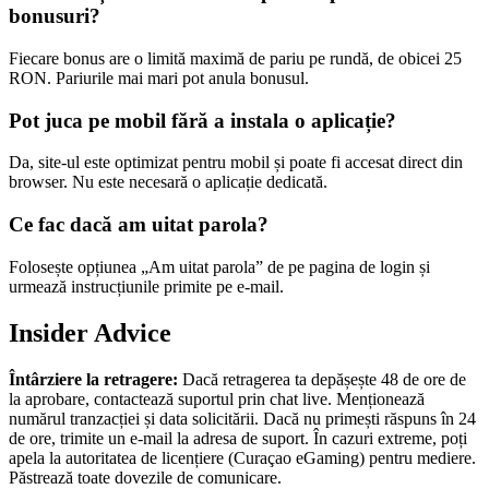
bonusuri?
Fiecare bonus are o limită maximă de pariu pe rundă, de obicei 25
RON. Pariurile mai mari pot anula bonusul.
Pot juca pe mobil fără a instala o aplicație?
Da, site-ul este optimizat pentru mobil și poate fi accesat direct din
browser. Nu este necesară o aplicație dedicată.
Ce fac dacă am uitat parola?
Folosește opțiunea „Am uitat parola” de pe pagina de login și
urmează instrucțiunile primite pe e-mail.
Insider Advice
Întârziere la retragere:
Dacă retragerea ta depășește 48 de ore de
la aprobare, contactează suportul prin chat live. Menționează
numărul tranzacției și data solicitării. Dacă nu primești răspuns în 24
de ore, trimite un e-mail la adresa de suport. În cazuri extreme, poți
apela la autoritatea de licențiere (Curaçao eGaming) pentru mediere.
Păstrează toate dovezile de comunicare.