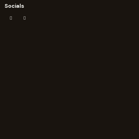
Socials