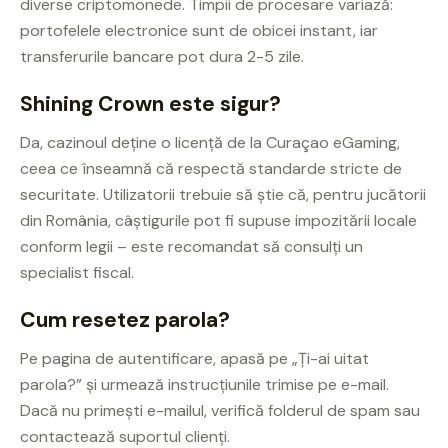
diverse criptomonede. Timpii de procesare variază:
portofelele electronice sunt de obicei instant, iar
transferurile bancare pot dura 2-5 zile.
Shining Crown este sigur?
Da, cazinoul deține o licență de la Curaçao eGaming,
ceea ce înseamnă că respectă standarde stricte de
securitate. Utilizatorii trebuie să știe că, pentru jucătorii
din România, câștigurile pot fi supuse impozitării locale
conform legii – este recomandat să consulți un
specialist fiscal.
Cum resetez parola?
Pe pagina de autentificare, apasă pe „Ți-ai uitat
parola?” și urmează instrucțiunile trimise pe e-mail.
Dacă nu primești e-mailul, verifică folderul de spam sau
contactează suportul clienți.