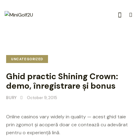
UNCATEGORIZED
Ghid practic Shining Crown:
demo, înregistrare și bonus
BURY
October 9, 2015
Online casinos vary widely in quality — acest ghid taie
prin zgomot și acoperă doar ce contează cu adevărat
pentru o experiență lină.