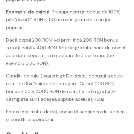
Exemplu de calcul:
Presupunem un bonus de 100%
până la 500 RON și 50 de rotiri gratuite la un joc
popular.
Dacă depui 200 RON, vei primi încă 200 RON bonus,
total jucabil = 400 RON. Rotirile gratuite sunt de obicei
acordate separat, cu o valoare fixă per rotire (de
exemplu 0,20 RON).
Condiții de rulaj (wagering): De obicei, bonusul trebuie
rulat de 35x înainte de retragere. Calcul: 200 RON
bonus × 35 = 7.000 RON de rulat. La rotiri gratuite,
câștigurile sunt adesea supuse aceluiași rulaj.
Pentru mai multe detalii, consultă secțiunea de termeni
și condiții a cazinoului.