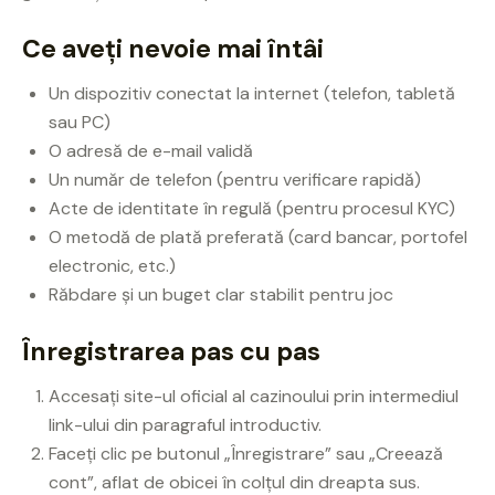
Ce aveți nevoie mai întâi
Un dispozitiv conectat la internet (telefon, tabletă
sau PC)
O adresă de e-mail validă
Un număr de telefon (pentru verificare rapidă)
Acte de identitate în regulă (pentru procesul KYC)
O metodă de plată preferată (card bancar, portofel
electronic, etc.)
Răbdare și un buget clar stabilit pentru joc
Înregistrarea pas cu pas
Accesați site-ul oficial al cazinoului prin intermediul
link-ului din paragraful introductiv.
Faceți clic pe butonul „Înregistrare” sau „Creează
cont”, aflat de obicei în colțul din dreapta sus.