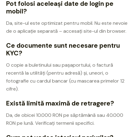
Pot folosi aceleași date de login pe
mobil?
Da, site-ul este optimizat pentru mobil. Nu este nevoie
de o aplicație separată – accesați site-ul din browser.
Ce documente sunt necesare pentru
KYC?
O copie a buletinului sau pașaportului, o factură
recentă la utilități (pentru adresă) și, uneori, o
fotografie cu cardul bancar (cu mascarea primelor 12
cifre).
Există limită maximă de retragere?
Da, de obicei 10.000 RON pe săptămână sau 40.000
RON pe lună. Verificați termenii specifici.